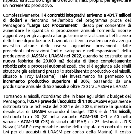
rispetto all’accordo originario del 2018, nato proprio per agevolare
un incremento produttivo.
Complessivamente,
i 4 contratti integrativi arrivano a 401,7 milioni
di dollari
e rientrano nell’ambito del programma pilota del
Pentagono “
Large Lot Procurement
”, ideato per consentire di
aumentare le quantità di produzione annuali fornendo risorse
aggiuntive per gli acquisti a lungo termine e facilitando l'efficienza
delle linee di produzione. L'azienda ci tiene a evidenziare di aver già
investito alcune delle risorse aggiuntive provenienti dalle
precedenti integrazioni "nello sviluppo e nell'espansione" della
produzione di
JASSM
e
LRASM
nel
2022
, quando ha costruito una
nuova fabbrica da 20.000 m2
dotata di
linee completamente
robotizzate
e
processi automatizzati
, che si è aggiunta alle simili
strutture già esistenti presso lo stabilimento produttivo dei missili,
situato a Troy (Alabama). Tale investimento ha permesso un
incremento produttivo superiore al 30%
, passando da una
produzione annuale di 550 missili a oltre 720 tra JASSM e LRASM.
Tornando ai missili, ricordiamo che, in base agli ultimi 2 budget del
Pentagono, l’
USAF prevede l’acquisto di 1.100 JASSM
egualmente
distribuiti tra le richieste del 2024 e del 2025, mentre la quantità
desiderata di
LRASM
secondo il budget 2025 è di
115 missili
,
distribuiti tra i 90 (30 nella variante
AGM-158 C-1
e 60 nella
variante
AGM-158 C-3
) destinati all’USAF, e i 25 destinati all’US
Navy (l’USAF è responsabile anche della stipula dei contratti con
LM per gli acquisti di LRASM per conto della Marina). Il costo