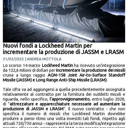
Nuovi fondi a Lockheed Martin per
incrementare la produzione di JASSM e LRASM
31/03/2025 | ANDREA MOTTOLA
Lo scorso 14 marzo
Lockheed Martin
ha ricevuto un’integrazione
da 122,6 milioni di dollari per
incrementare la produzione dei missili
cruise a lungo raggio
AGM-158 Joint Air-to-Surface Standoff
Missile (JASSM) e Long Range Anti-Ship Missile (LRASM)
.
Tale cifra va ad aggiungersi a quella precedentemente assegnata
relativamente al contratto per la fornitura dei suddetti missili e
riguarda, nello specifico,
l’approvvigionamento
, entro luglio 2028,
di “
attrezzature e apparecchiature necessarie ad aumentare la
produzione di JASSM e LRASM
”. Il nuovo contratto - che non
specifica il numero di missili che Lockheed Martin dovrebbe
produrre a pieno ritmo una volta investiti tali fondi, rispetto agli
attuali 720/730 annui - rappresenta la terza modifica/integrazione