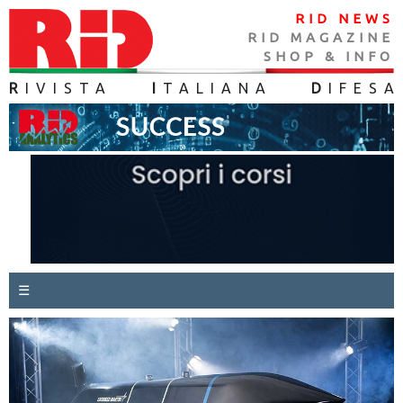
RID NEWS
RID MAGAZINE
SHOP & INFO
R
IVISTA
I
TALIANA
D
IFES
A
☰