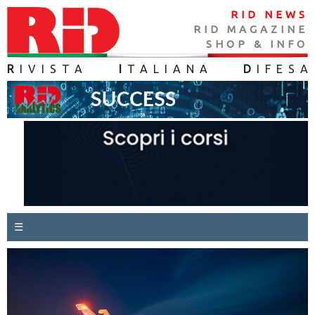
RID NEWS
RID MAGAZINE
SHOP & INFO
R
IVISTA
I
TALIANA
D
IFES
A
☰