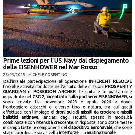
Prime lezioni per l’US Navy dal dispiegamento
della EISENHOWER nel Mar Rosso
28/03/2025 | MICHELE COSENTINO
Dall’iniziale partecipazione all’operazione
INHERENT RESOLVE
fino alle attività condotte nell’ambito delle missioni
PROSPERITY
GUARDIAN
e
POSEIDON ARCHER
, le unità e le piattaforme
inquadrate nel
CSG 2,
incentrato sulla portaerei EISENHOWER,
si
sono trovate tra novembre 2023 e aprile 2024 a dover
fronteggiare attacchi di diverso tipo e natura, tra cui quelli
effettuati con l’impiego di
droni suicidi
,
missili da crociera
e
missili
balistici antinave
, lanciati dagli Houthi, spesso in modalità
combinata e con intensità crescente. In risposta, sono state messe
in campo tutte le componenti del
dispositivo aeronavale
, che sono
state coordinate sia a livello
interforze
, sia
multinazionale
.