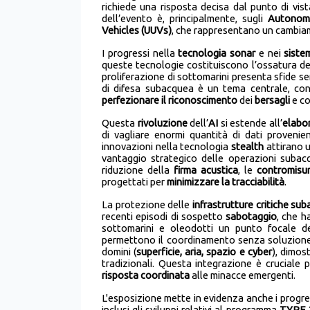
richiede una risposta decisa dal punto di vis
dell’evento è, principalmente, sugli
A
utono
V
ehicles (UUVs)
, che rappresentano un cambiam
I progressi nella
tecnologia sonar
e nei
siste
queste tecnologie costituiscono l’ossatura de
proliferazione di sottomarini presenta sfide sem
di difesa subacquea è un tema centrale, con
perfezionare il riconoscimento
dei
bersagli
e co
Questa
rivoluzione
dell’
AI
si estende all’
elabo
di vagliare enormi quantità di dati provenie
innovazioni nella tecnologia
stealth
attirano u
vantaggio strategico delle operazioni subacqu
riduzione della
firma acustica
, le
contromisu
progettati per
minimizzare la tracciabilità
.
La protezione delle
infrastrutture critiche su
recenti episodi di sospetto
sabotaggio
, che h
sottomarini e oleodotti un punto focale de
permettono il coordinamento senza soluzione d
domini (
superficie, aria, spazio e cyber
), dimos
tradizionali. Questa integrazione è cruciale
risposta coordinata
alle minacce emergenti.
L'esposizione mette in evidenza anche i progre
inclusi gli sviluppi relativi al programma
TYPE 