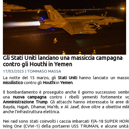
Gli Stati Uniti lanciano una massiccia campagna
contro gli Houthi in Yemen
17/03/2025 | TOMMASO MASSA
La notte del 15 marzo, gli
Stati
Uniti
hanno lanciato un massi
missilistico
contro gli
Houthi
in
Yemen
.
Il bombardamento è proseguito anche il giorno successivo: sembre
una
nuova
campagna
contro i ribelli yemeniti fortemente v
Amministrazione
Trump
. Gli attacchi hanno interessato le aree di
Bayda, Hajjah, Dhamar, Ma’rib, e Al Jawf, dove oltre a obiettivi mili
anche l'infrastruttura elettrica.
Nei raid sono stati coinvolti i caccia imbarcati F/A-18 SUPER HOR
Wing One (CVW-1) della portaerei USS TRUMAN, e alcune unità 