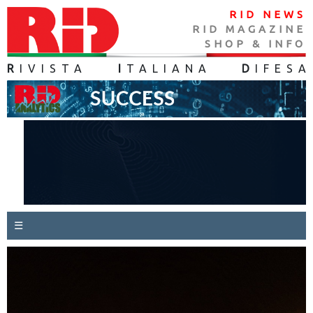
RID NEWS
RID MAGAZINE
SHOP & INFO
R
IVISTA
I
TALIANA
D
IFES
A
☰