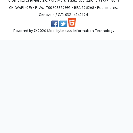
Giornalistica Riviera S.C. - Via Martiri della liberazione 79/3 - 16043
CHIAVARI (GE) - P.IVA: IT00208820993 - REA 326208 - Reg. imprese
Genova n./ C.F.: 03214840104.
Powered by ©
2026
Mobilbyte s.a.s.
Information Technology