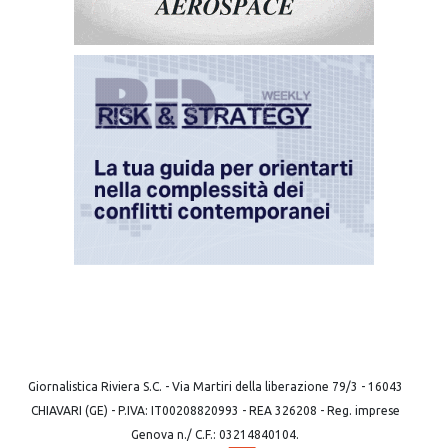
Giornalistica Riviera S.C. - Via Martiri della liberazione 79/3 - 16043
CHIAVARI (GE) - P.IVA: IT00208820993 - REA 326208 - Reg. imprese
Genova n./ C.F.: 03214840104.