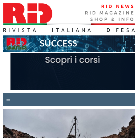
RID NEWS
RID MAGAZINE
SHOP & INFO
R
IVISTA
I
TALIANA
D
IFES
A
☰