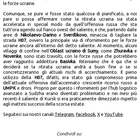
le forze ucraine.
Comunque, se pure vi fosse stato qualcosa di pianificato, a noi
pare si possa affermare come la ritirata ucraina sia stata
accelerata in special modo da quell’offensiva russa che sta
tutt’ora agendo sul fianco ovest del saliente, e che, partendo dalle
aree di
Nikolaevo-Darino
e
Sverdlikovo
, minaccia di tagliare la
strada
H07
, ovvero la principale via di rifornimento per le forze
ucraine ancora all’interno del detto saliente. Al momento, alcuni
villaggi di confine nell'
Oblast ucraino di Sumy
, come
Zhuravka
e
Novenke
, sono stati travolti, con le forze russe che potrebbero
aver raggiunto addirittura
Basivka
. Riteniamo che è qui che si
deciderà se la ritirata ucraina andrà a buon fine o se si
concretizzeranno gli attuali rischi di accerchiamento. Il pieno
utilizzo della
H07,
difatti, era stato già compromesso prima
dell’attuale offensiva dall’accennato crescente ricorso russo a
UMPK
e droni. Proprio per questo i rifornimenti per l’hub logistico
avanzato a Sudzha erano diventati problematici e nei mesi più
recenti il saliente di Kursk si era praticamente dimezzato rispetto
agli inattesi successi della scorsa estate.
Seguiteci sui nostri canali
Telegram
,
Facebook
,
X
e
YouTube
.
Condividi su: