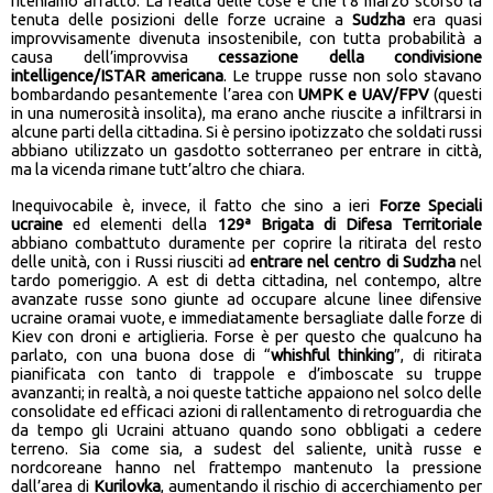
riteniamo affatto. La realtà delle cose è che l’8 marzo scorso la
tenuta delle posizioni delle forze ucraine a
Sudzha
era quasi
improvvisamente divenuta insostenibile, con tutta probabilità a
causa dell’improvvisa
cessazione della condivisione
intelligence/ISTAR americana
. Le truppe russe non solo stavano
bombardando pesantemente l’area con
UMPK e UA
V
/FPV
(questi
in una numerosità insolita), ma erano anche riuscite a infiltrarsi in
alcune parti della cittadina. Si è persino ipotizzato che soldati russi
abbiano utilizzato un gasdotto sotterraneo per entrare in città,
ma la vicenda rimane tutt’altro che chiara.
Inequivocabile è, invece, il fatto che sino a ieri
Forze S
peciali
ucraine
ed elementi della
129ª Brigata di Difesa Territoriale
abbiano combattuto duramente per coprire la ritirata del resto
delle unità, con i Russi riusciti ad
entrare nel centro di Sudzha
nel
tardo pomeriggio. A est di detta cittadina, nel contempo, altre
avanzate russe sono giunte ad occupare alcune linee difensive
ucraine oramai vuote, e immediatamente bersagliate dalle forze di
Kiev con droni e artiglieria. Forse è per questo che qualcuno ha
parlato, con una buona dose di “
whishful thinking
”, di ritirata
pianificata con tanto di trappole e d’imboscate su truppe
avanzanti; in realtà, a noi queste tattiche appaiono nel solco delle
consolidate ed efficaci azioni di rallentamento di retroguardia che
da tempo gli Ucraini attuano quando sono obbligati a cedere
terreno. Sia come sia, a sudest del saliente, unità russe e
nordcoreane hanno nel frattempo mantenuto la pressione
dall’area di
Kurilovka
, aumentando il rischio di accerchiamento per