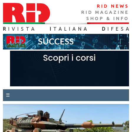
RID NEWS
RID MAGAZINE
SHOP & INFO
R
IVISTA
I
TALIANA
D
IFES
A
☰