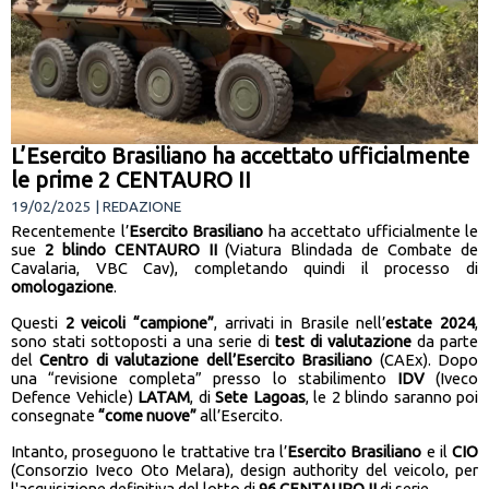
L’Esercito Brasiliano ha accettato ufficialmente
le prime 2 CENTAURO II
19/02/2025 | REDAZIONE
Recentemente l’
Esercito Brasiliano
ha accettato ufficialmente le
sue
2 blindo CENTAURO II
(Viatura Blindada de Combate de
Cavalaria, VBC Cav), completando quindi il processo di
omologazione
.
Questi
2 veicoli “campione”
, arrivati in Brasile nell’
estate 2024
,
sono stati sottoposti a una serie di
test di valutazione
da parte
del
Centro di valutazione dell’Esercito Brasiliano
(CAEx). Dopo
una “revisione completa” presso lo stabilimento
IDV
(Iveco
Defence Vehicle)
LATAM
, di
Sete Lagoas
, le 2 blindo saranno poi
consegnate
“come nuove”
all’Esercito.
Intanto, proseguono le trattative tra l’
Esercito Brasiliano
e il
CIO
(Consorzio Iveco Oto Melara), design authority del veicolo, per
l'acquisizione definitiva del lotto di
96 CENTAURO II
di serie.