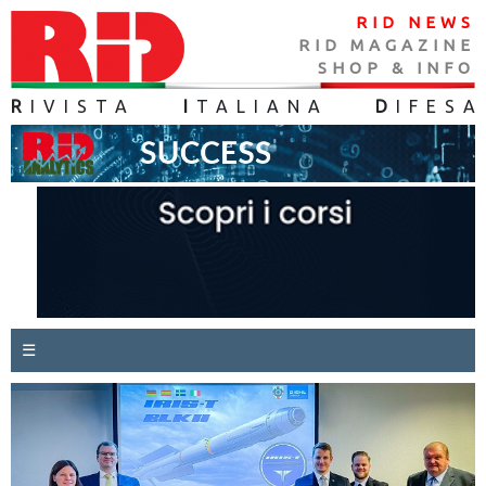
RID NEWS
RID MAGAZINE
SHOP & INFO
R
IVISTA
I
TALIANA
D
IFES
A
☰