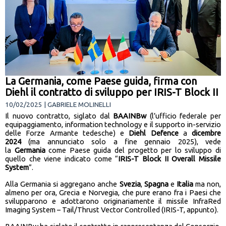
La Germania, come Paese guida, firma con
Diehl il contratto di sviluppo per IRIS-T Block II
10/02/2025 | GABRIELE MOLINELLI
Il nuovo contratto, siglato dal
BAAINBw
(l’ufficio federale per
equipaggiamento, information technology e il supporto in-servizio
delle Forze Armante tedesche) e
Diehl Defence
a
dicembre
2024
(ma annunciato solo a fine gennaio 2025), vede
la
Germania
come Paese guida del progetto per lo sviluppo di
quello che viene indicato come “
IRIS-T Block II Overall Missile
System
”.
Alla Germania si aggregano anche
Svezia
,
Spagna
e
Italia
ma non,
almeno per ora, Grecia e Norvegia, che pure erano fra i Paesi che
svilupparono e adottarono originariamente il missile InfraRed
Imaging System – Tail/Thrust Vector Controlled (IRIS-T, appunto).