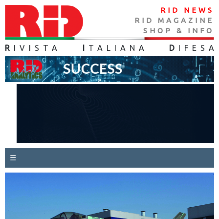
RID NEWS
RID MAGAZINE
SHOP & INFO
R
IVISTA
I
TALIANA
D
IFES
A
☰