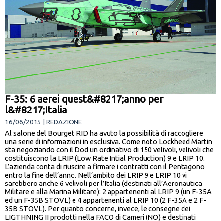
F-35: 6 aerei quest&#8217;anno per
l&#8217;Italia
16/06/2015 | REDAZIONE
Al salone del Bourget RID ha avuto la possibilità di raccogliere
una serie di informazioni in esclusiva. Come noto Lockheed Martin
sta negoziando con il Dod un ordinativo di 150 velivoli, velivoli che
costituiscono la LRIP (Low Rate Intial Production) 9 e LRIP 10.
L’azienda conta di riuscire a firmare i contratti con il Pentagono
entro la fine dell’anno. Nell’ambito dei LRIP 9 e LRIP 10 vi
sarebbero anche 6 velivoli per l’Italia (destinati all’Aeronautica
Militare e alla Marina Militare): 2 appartenenti al LRIP 9 (un F-35A
ed un F-35B STOVL) e 4 appartenenti al LRIP 10 (2 F-35A e 2 F-
35B STOVL). Per quanto concerne, invece, le consegne dei
LIGTHNING II prodotti nella FACO di Cameri (NO) e destinati