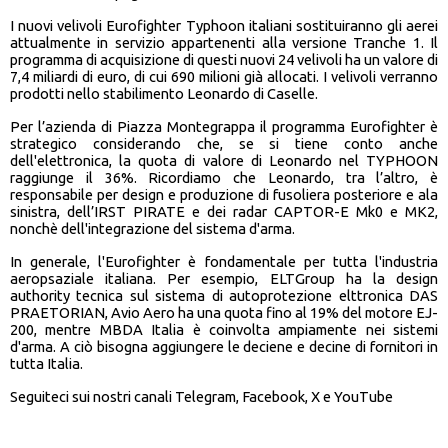
I nuovi velivoli Eurofighter Typhoon italiani sostituiranno gli aerei
attualmente in servizio appartenenti alla versione Tranche 1. Il
programma di acquisizione di questi nuovi 24 velivoli ha un valore di
7,4 miliardi di euro, di cui 690 milioni già allocati. I velivoli verranno
prodotti nello stabilimento Leonardo di Caselle.
Per l’azienda di Piazza Montegrappa il programma Eurofighter è
strategico considerando che, se si tiene conto anche
dell'elettronica, la quota di valore di Leonardo nel TYPHOON
raggiunge il 36%. Ricordiamo che Leonardo, tra l’altro, è
responsabile per design e produzione di fusoliera posteriore e ala
sinistra, dell’IRST PIRATE e dei radar CAPTOR-E Mk0 e MK2,
nonchè dell'integrazione del sistema d'arma.
In generale, l'Eurofighter è fondamentale per tutta l'industria
aeropsaziale italiana. Per esempio, ELTGroup ha la design
authority tecnica sul sistema di autoprotezione elttronica DAS
PRAETORIAN, Avio Aero ha una quota fino al 19% del motore EJ-
200, mentre MBDA Italia è coinvolta ampiamente nei sistemi
d'arma. A ciò bisogna aggiungere le deciene e decine di fornitori in
tutta Italia.
Seguiteci sui nostri canali Telegram, Facebook, X e YouTube