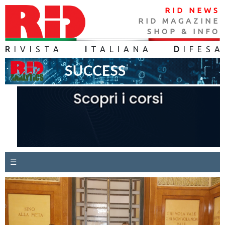
RID NEWS
RID MAGAZINE
SHOP & INFO
R
IVISTA
I
TALIANA
D
IFES
A
☰