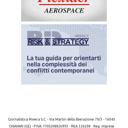
Giornalistica Riviera S.C. - Via Martiri della liberazione 79/3 - 16043
CHIAVARI (GE) - P.IVA: IT00208820993 - REA 326208 - Reg. imprese