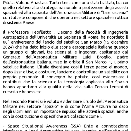
Pilota Valerio Anastasi. Tanti i temi che sono stati trattati, tra cui
quello relativo alla strategia nazionale a protezione degli assetti
spaziali ed alla capacità dell’Aeronautica Militare di “fare sistema”
con tutte le componenti che operano nel settore spaziale in ottica
di sistema Paese.
Il Professore Teofilatto , Decano della facoltà di Ingegneria
Aerospaziale dell’Università La Sapienza di Roma, ha ricordato il
60° anniversario del lancio del satellite San Marco (15 dicembre
2024) che ha dato inizio alla storia aerospaziale italiana quando
un gruppo di giovani, tra scienziati e ingegneri, capitanato dal
Generale dell’Aeronautica Militare Luigi Broglio, padre
dell’astronautica italiana, mise in orbita il San Marco 1, il primo
satellite italiano. L’Italia diventava così il terzo paese al mondo,
dopo Ussr e Usa, a costruire, lanciare e controllare un satellite con
proprio personale. Il convegno ha potuto, così, evidenziare i
contributi che la scienza e la tecnologia applicata allo Spazio
hanno apportano alla qualità della vita sulla Terrain termini di
crescita e benessere.
Nel secondo Panel si è voluto evidenziare il ruolo dell’Aeronautica
Militare nel settore “spazio” e di come l’Arma Azzurra ha dato
negli ultimi anni un importante impulso alle attività spaziali anche
con la costituzione di specifiche articolazioni come il:
- Space Situational Awareness (SSA) Ente a connotazione
interforze, a lead Aeronautica Militare, inserito nell’ambito del