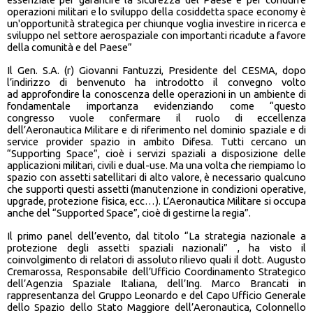
operazioni militari e lo sviluppo della cosiddetta space economy è
un'opportunità strategica per chiunque voglia investire in ricerca e
sviluppo nel settore aerospaziale con importanti ricadute a favore
della comunità e del Paese”
Il Gen. S.A. (r) Giovanni Fantuzzi, Presidente del CESMA, dopo
l’indirizzo di benvenuto ha introdotto il convegno volto
ad approfondire la conoscenza delle operazioni in un ambiente di
fondamentale importanza evidenziando come “questo
congresso vuole confermare il ruolo di eccellenza
dell’Aeronautica Militare e di riferimento nel dominio spaziale e di
service provider spazio in ambito Difesa. Tutti cercano un
“Supporting Space”, cioè i servizi spaziali a disposizione delle
applicazioni militari, civili e dual-use. Ma una volta che riempiamo lo
spazio con assetti satellitari di alto valore, è necessario qualcuno
che supporti questi assetti (manutenzione in condizioni operative,
upgrade, protezione fisica, ecc…). L’Aeronautica Militare si occupa
anche del “Supported Space”, cioè di gestirne la regia”.
Il primo panel dell’evento, dal titolo “La strategia nazionale a
protezione degli assetti spaziali nazionali” , ha visto il
coinvolgimento di relatori di assoluto rilievo quali il dott. Augusto
Cremarossa, Responsabile dell’Ufficio Coordinamento Strategico
dell’Agenzia Spaziale Italiana, dell’Ing. Marco Brancati in
rappresentanza del Gruppo Leonardo e del Capo Ufficio Generale
dello Spazio dello Stato Maggiore dell’Aeronautica, Colonnello