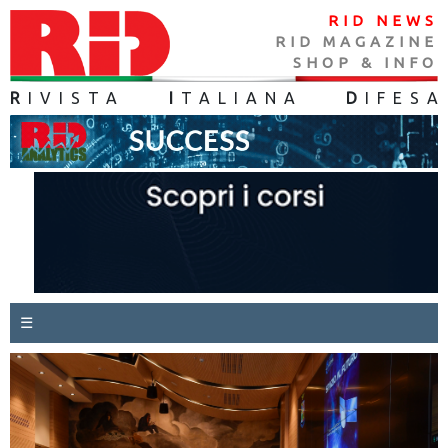
RID NEWS
RID MAGAZINE
SHOP & INFO
R
IVISTA
I
TALIANA
D
IFES
A
☰