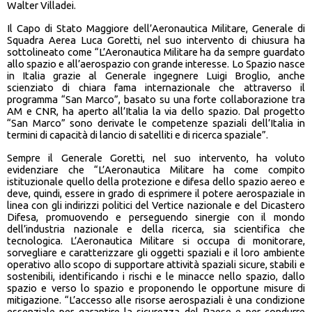
Walter Villadei.
Il Capo di Stato Maggiore dell’Aeronautica Militare, Generale di
Squadra Aerea Luca Goretti, nel suo intervento di chiusura ha
sottolineato come “L’Aeronautica Militare ha da sempre guardato
allo spazio e all’aerospazio con grande interesse. Lo Spazio nasce
in Italia grazie al Generale ingegnere Luigi Broglio, anche
scienziato di chiara fama internazionale che attraverso il
programma “San Marco”, basato su una forte collaborazione tra
AM e CNR, ha aperto all’Italia la via dello spazio. Dal progetto
“San Marco” sono derivate le competenze spaziali dell’Italia in
termini di capacità di lancio di satelliti e di ricerca spaziale”.
Sempre il Generale Goretti, nel suo intervento, ha voluto
evidenziare che “L’Aeronautica Militare ha come compito
istituzionale quello della protezione e difesa dello spazio aereo e
deve, quindi, essere in grado di esprimere il potere aerospaziale in
linea con gli indirizzi politici del Vertice nazionale e del Dicastero
Difesa, promuovendo e perseguendo sinergie con il mondo
dell’industria nazionale e della ricerca, sia scientifica che
tecnologica. L’Aeronautica Militare si occupa di monitorare,
sorvegliare e caratterizzare gli oggetti spaziali e il loro ambiente
operativo allo scopo di supportare attività spaziali sicure, stabili e
sostenibili, identificando i rischi e le minacce nello spazio, dallo
spazio e verso lo spazio e proponendo le opportune misure di
mitigazione. “L’accesso alle risorse aerospaziali è una condizione
essenziale per garantire la sicurezza del Paese e per condurre