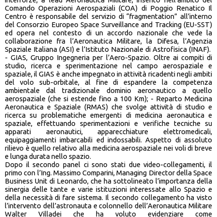
Comando Operazioni Aerospaziali (COA) di Poggio Renatico Il
Centro è responsabile del servizio di “fragmentation” all’interno
del Consorzio Europeo Space Surveillance and Tracking (EU-SST)
ed opera nel contesto di un accordo nazionale che vede la
collaborazione fra l’Aeronautica Militare, la Difesa, l’Agenzia
Spaziale Italiana (ASI) e l’Istituto Nazionale di Astrofisica (INAF).
- GIAS, Gruppo Ingegneria per l’Aero-Spazio. Oltre ai compiti di
studio, ricerca e sperimentazione nel campo aerospaziale e
spaziale, il GIAS è anche impegnato in attività ricadenti negli ambiti
del volo sub-orbitale, al fine di espandere la competenza
ambientale dal tradizionale dominio aeronautico a quello
aerospaziale (che si estende fino a 100 Km); - Reparto Medicina
Aeronautica e Spaziale (RMAS) che svolge attività di studio e
ricerca su problematiche emergenti di medicina aeronautica e
spaziale, effettuando sperimentazioni e verifiche tecniche su
apparati aeronautici, apparecchiature elettromedicali,
equipaggiamenti imbarcabili ed indossabili. Aspetto di assoluto
rilievo è quello relativo alla medicina aerospaziale nei voli di breve
e lunga durata nello spazio.
Dopo il secondo panel ci sono stati due video-collegamenti, il
primo con l’Ing. Massimo Comparini, Managing Director della Space
Business Unit di Leonardo, che ha sottolineato l’importanza della
sinergia delle tante e varie istituzioni interessate allo Spazio e
della necessità di fare sistema. Il secondo collegamento ha visto
l’intervento dell’astronauta e colonnello dell’Aeronautica Militare
Walter Villadei che ha voluto evidenziare come