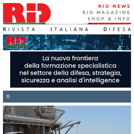
RID NEWS
RID MAGAZINE
SHOP & INFO
R
IVISTA
I
TALIANA
D
IFES
A
☰