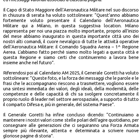
Il Capo di Stato Maggiore dell’Aeronautica Militare nel suo discorso
in chiusura di serata ha voluto sottolineare: “Quest’anno abbiamo
fortemente voluto presentare il Calendario dell’Aeronautica
Militare qui a Milano, in questa suggestiva location. Milano
rappresenta per noi una piazza molto importante, proprio all’inizio
del mese abbiamo inaugurato in questa importante città uno dei
nostri alti comandi, il cuore nevralgico di tutte le attività operative
dell’Aeronautica Militare: il Comando Squadra Aerea – 1^ Regione
Aerea. L’abbiamo fatto perché siamo molto legati a questa città e
questa Regione e siamo certi che continueremo a lavora bene
insieme anche nel futuro”.
Riferendosi poi al Calendario AM 2025, il Generale Goretti ha voluto
sottolineare: “Queste foto, e la forza dei messaggi che le parole e le
frasi che le accompagnano riescono a trasmettere, vogliono essere
una sintesi immediata dei valori, degli ideali, della modernità, delle
competenze e delle capacità di chi sa svolgere concretamente il
proprio ruolo di leader nel settore aerospaziale, a supporto di tutto
il comparto Difesa e, più in generale, del sistema Paese”.
Il Generale Goretti ha infine concluso dicendo: “Continuiamo a
mantenere i nostri valori come stelle polari dell'agire quotidiano, per
consegnare alle generazioni che ci seguiranno una Forza Armata
sempre più rilevante, attenta e determinata a scrivere nuove
gloriose pagine di storia".