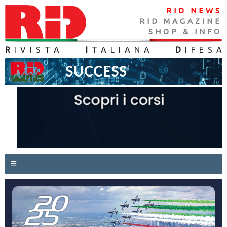
RID NEWS
RID MAGAZINE
SHOP & INFO
R
IVISTA
I
TALIANA
D
IFES
A
☰