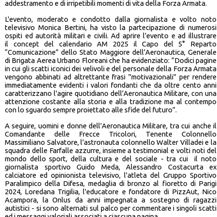
addestramento e di irripetibili momenti di vita della Forza Armata.
L'evento, moderato e condotto dalla giornalista e volto noto
televisivo Monica Bertini, ha visto la partecipazione di numerosi
ospiti ed autorità militari e civili. Ad aprire l’evento e ad illustrare
il concept del calendario AM 2025 il Capo del 5° Reparto
“Comunicazione” dello Stato Maggiore dell’Aeronautica, Generale
di Brigata Aerea Urbano Floreani che ha evidenziato: “Dodici pagine
in cui gli scatti iconici dei velivoli e del personale della Forza Armata
vengono abbinati ad altrettante frasi "motivazionali" per rendere
immediatamente evidenti i valori fondanti che da oltre cento anni
caratterizzano l'agire quotidiano dell’Aeronautica Militare, con una
attenzione costante alla storia e alla tradizione ma al contempo
con lo sguardo sempre proiettato alle sfide del futuro”.
A seguire, uomini e donne dell’Aeronautica Militare, tra cui anche il
Comandante delle Frecce Tricolori, Tenente Colonnello
Massimiliano Salvatore, l’astronauta colonnello Walter Villadei e la
squadra delle Farfalle azzurre, insieme a testimonial e volti noti del
mondo dello sport, della cultura e del sociale - tra cui il noto
giornalista sportivo Guido Meda, Alessandro Costacurta ex
calciatore ed opinionista televisivo, l'atleta del Gruppo Sportivo
Paralimpico della Difesa, medaglia di bronzo al fioretto di Parigi
2024, Loredana Trigilia, l'educatore e fondatore di PizzAut, Nico
Acampora, la Onlus da anni impegnata a sostegno di ragazzi
autistici - si sono alternati sul palco per commentare i singoli scatti
ed i messaggi valoriali associati a ciascuna pagina.