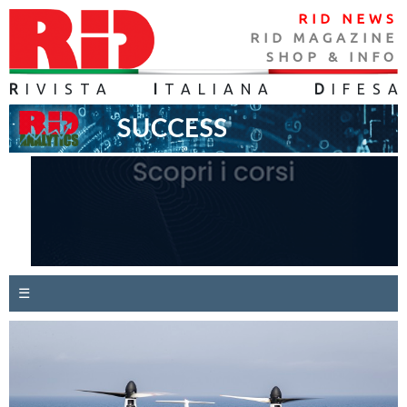
RID NEWS
RID MAGAZINE
SHOP & INFO
R
IVISTA
I
TALIANA
D
IFES
A
☰