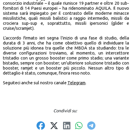
consorzio industriale – il quale riunisce 19 partner e oltre 20 sub-
fornitori di 14 Paesi europei – ha ridenominato AQUILA. Il nuovo
sistema sarà impiegato per il contrasto delle moderne minacce
missilistiche, quali missili balistici a raggio intermedio, missili da
crociera sup-sup e, soprattutto, missili ipersonici (glider e
cruise/scramjet).
L’accordo firmato ieri segna l’inizio di una fase di studio, della
durata di 3 anni, che ha come obiettivo quello di individuare la
soluzione più idonea tra quelle che MBDA sta studiando: tra le
diverse configurazioni troviamo, al momento, un intercettore
tristadio con un grosso booster come primo stadio; una variante
bistadio, sempre con booster; un’ulteriore soluzione tristadio con
booster, ramjet e un booster più piccolo. Nessun altro tipo di
dettaglio è stato, comunque, finora reso noto.
Seguiteci anche sul nostro canale
Telegram
.
Condividi su: