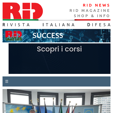
RID NEWS
RID MAGAZINE
SHOP & INFO
R
IVISTA
I
TALIANA
D
IFES
A
☰