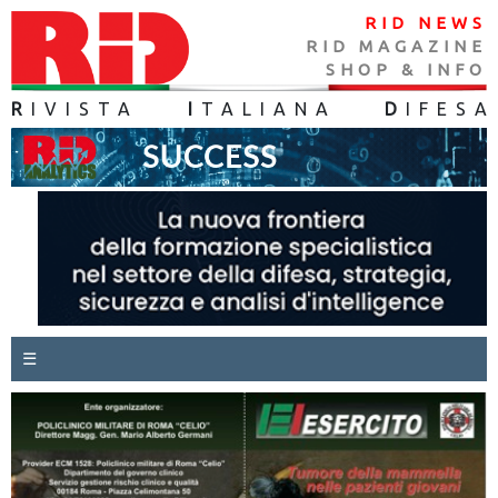
RID NEWS
RID MAGAZINE
SHOP & INFO
R
IVISTA
I
TALIANA
D
IFES
A
☰