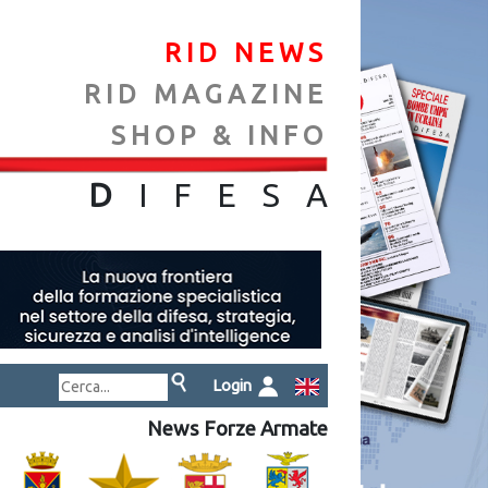
RID NEWS
RID MAGAZINE
SHOP & INFO
NA
D
IFES
A
Login
News Forze Armate