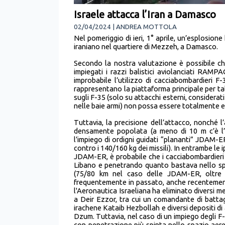
Israele attacca l’Iran a Damasco
02/04/2024 | ANDREA MOTTOLA
Nel pomeriggio di ieri, 1° aprile, un’esplosion
iraniano nel quartiere di Mezzeh, a Damasco.
Secondo la nostra valutazione è possibile che
impiegati i razzi balistici aviolanciati RAMPA
improbabile l’utilizzo di cacciabombardieri F
rappresentano la piattaforma principale per tali
sugli F-35 (solo su attacchi esterni, considerat
nelle baie armi) non possa essere totalmente e
Tuttavia, la precisione dell’attacco, nonché l’
densamente popolata (a meno di 10 m c’è l’
l’impiego di ordigni guidati “plananti” JDAM
contro i 140/160 kg dei missili). In entrambe 
JDAM-ER, è probabile che i cacciabombardieri 
Libano e penetrando quanto bastava nello spaz
(75/80 km nel caso delle JDAM-ER, oltre 
frequentemente in passato, anche recentemente 
l'Aeronautica Israeliana ha eliminato diversi m
a Deir Ezzor, tra cui un comandante di battag
irachene Kataib Hezbollah e diversi depositi di a
Dzum. Tuttavia, nel caso di un impiego degli F-
con penetrazione più spinta nello spazio aereo