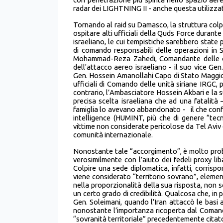
radar dei LIGHTNING II - anche questa utilizza
Tornando al raid su Damasco, la struttura colpi
ospitare alti ufficiali della Quds Force durant
israeliano, le cui tempistiche sarebbero state
di comando responsabili delle operazioni in Si
Mohammad-Reza Zahedi, Comandante delle oper
dell'attacco aereo israeliano - il suo vice Gen
Gen. Hossein Amanollahi Capo di Stato Maggiore
ufficiali di Comando delle unità siriane IRGC, p
contrario, l’Ambasciatore Hossein Akbari e la s
precisa scelta israeliana che ad una fatalità
famiglia lo avevano abbandonato - il che conf
intelligence (HUMINT, più che di genere “tec
vittime non considerate pericolose da Tel Avi
comunità internazionale.
Nonostante tale “accorgimento”, è molto proba
verosimilmente con l’aiuto dei fedeli proxy lib
Colpire una sede diplomatica, infatti, corrisp
viene considerato “territorio sovrano”, elem
nella proporzionalità della sua risposta, non 
un certo grado di credibilità. Qualcosa che, in
Gen. Soleimani, quando l’Iran attaccò le basi 
nonostante l’importanza ricoperta dal Comand
“sovranità territoriale” precedentemente citat