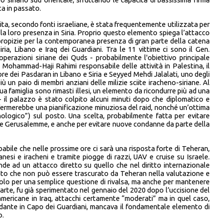
ta in passato.
ta, secondo fonti israeliane, è stata frequentemente utilizzata per
e la loro presenza in Siria. Proprio questo elemento spiega l’attacco
 propizie per la contemporanea presenza di gran parte della catena
ria, Libano e Iraq dei Guardiani. Tra le 11 vittime ci sono il Gen.
azioni siriane dei Quds - probabilmente l'obiettivo principale
. Mohammad-Haji Rahimi responsabile delle attività in Palestina, il
 dei Pasdaran in Libano e Siria e Seyyed Mehdi Jalalati, uno degli
iù un paio di membri anziani delle milizie sciite iracheno-siriane. Al
ua famiglia sono rimasti illesi, un elemento da ricondurre più ad una
 – il palazzo è stato colpito alcuni minuti dopo che diplomatico e
ermerebbe una pianificazione minuziosa del raid, nonché un’ottima
nologico”) sul posto. Una scelta, probabilmente fatta per evitare
v e Gerusalemme, e anche per evitare nuove condanne da parte della
bile che nelle prossime ore ci sarà una risposta forte di Teheran,
anesi e iracheni e tramite piogge di razzi, UAV e cruise su Israele.
onde ad un attacco diretto su quello che nel diritto internazionale
ento che non può essere trascurato da Teheran nella valutazione e
solo per una semplice questione di rivalsa, ma anche per mantenere
 parte, fu già sperimentato nel gennaio del 2020 dopo l’uccisione del
americane in Iraq, attacchi certamente “moderati” ma in quel caso,
ante in Capo dei Guardiani, mancava il fondamentale elemento di
o.