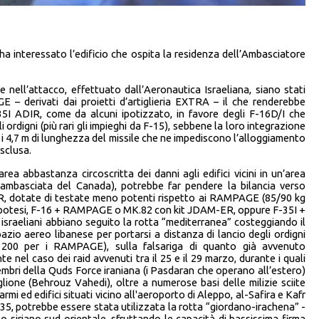
e ha interessato l’edificio che ospita la residenza dell’Ambasciatore
 nell’attacco, effettuato dall’Aeronautica Israeliana, siano stati
GE – derivati dai proietti d’artiglieria EXTRA – il che renderebbe
-35I ADIR, come da alcuni ipotizzato, in favore degli F-16D/I che
 ordigni (più rari gli impieghi da F-15), sebbene la loro integrazione
i i 4,7 m di lunghezza del missile che ne impediscono l’alloggiamento
sclusa.
area abbastanza circoscritta dei danni agli edifici vicini in un’area
ambasciata del Canada), potrebbe far pendere la bilancia verso
-ER, dotate di testate meno potenti rispetto ai RAMPAGE (85/90 kg
le ipotesi, F-16 + RAMPAGE o MK.82 con kit JDAM-ER, oppure F-35I +
israeliani abbiano seguito la rotta “mediterranea” costeggiando il
io aereo libanese per portarsi a distanza di lancio degli ordigni
200 per i RAMPAGE), sulla falsariga di quanto già avvenuto
nel caso dei raid avvenuti tra il 25 e il 29 marzo, durante i quali
embri della Quds Force iraniana (i Pasdaran che operano all’estero)
lione (Behrouz Vahedi), oltre a numerose basi delle milizie sciite
rmi ed edifici situati vicino all'aeroporto di Aleppo, al-Safira e Kafr
35, potrebbe essere stata utilizzata la rotta “giordano-irachena” -
 siriano sud orientale, sfruttando le capacità di bassissima firma