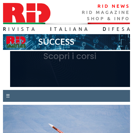
RID NEWS
RID MAGAZINE
SHOP & INFO
R
IVISTA
I
TALIANA
D
IFES
A
☰