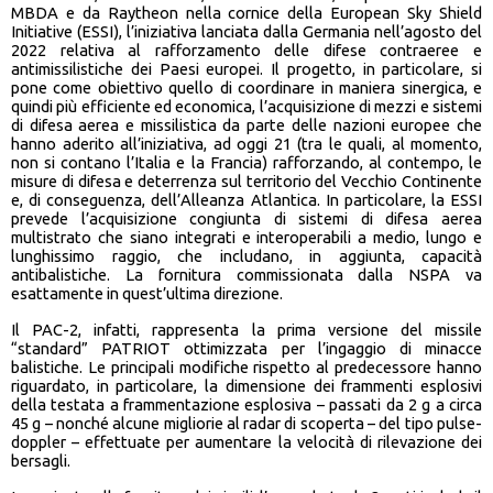
MBDA e da Raytheon nella cornice della European Sky Shield
Initiative (ESSI), l’iniziativa lanciata dalla Germania nell’agosto del
2022 relativa al rafforzamento delle difese contraeree e
antimissilistiche dei Paesi europei. Il progetto, in particolare, si
pone come obiettivo quello di coordinare in maniera sinergica, e
quindi più efficiente ed economica, l’acquisizione di mezzi e sistemi
di difesa aerea e missilistica da parte delle nazioni europee che
hanno aderito all’iniziativa, ad oggi 21 (tra le quali, al momento,
non si contano l’Italia e la Francia) rafforzando, al contempo, le
misure di difesa e deterrenza sul territorio del Vecchio Continente
e, di conseguenza, dell’Alleanza Atlantica. In particolare, la ESSI
prevede l’acquisizione congiunta di sistemi di difesa aerea
multistrato che siano integrati e interoperabili a medio, lungo e
lunghissimo raggio, che includano, in aggiunta, capacità
antibalistiche. La fornitura commissionata dalla NSPA va
esattamente in quest’ultima direzione.
Il PAC-2, infatti, rappresenta la prima versione del missile
“standard” PATRIOT ottimizzata per l’ingaggio di minacce
balistiche. Le principali modifiche rispetto al predecessore hanno
riguardato, in particolare, la dimensione dei frammenti esplosivi
della testata a frammentazione esplosiva – passati da 2 g a circa
45 g – nonché alcune migliorie al radar di scoperta – del tipo pulse-
doppler – effettuate per aumentare la velocità di rilevazione dei
bersagli.