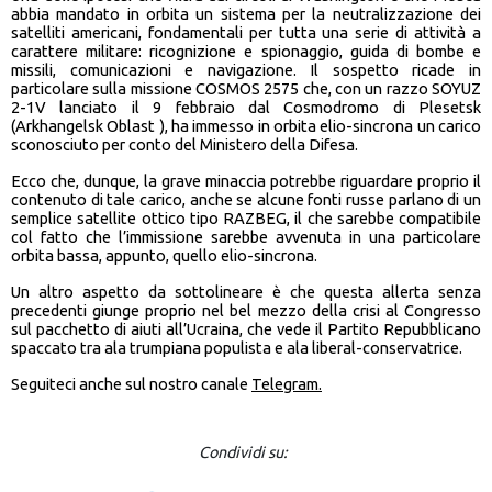
abbia mandato in orbita un sistema per la neutralizzazione dei
satelliti americani, fondamentali per tutta una serie di attività a
carattere militare: ricognizione e spionaggio, guida di bombe e
missili, comunicazioni e navigazione. Il sospetto ricade in
particolare sulla missione COSMOS 2575 che, con un razzo SOYUZ
2-1V lanciato il 9 febbraio dal Cosmodromo di Plesetsk
(Arkhangelsk Oblast ), ha immesso in orbita elio-sincrona un carico
sconosciuto per conto del Ministero della Difesa.
Ecco che, dunque, la grave minaccia potrebbe riguardare proprio il
contenuto di tale carico, anche se alcune fonti russe parlano di un
semplice satellite ottico tipo RAZBEG, il che sarebbe compatibile
col fatto che l’immissione sarebbe avvenuta in una particolare
orbita bassa, appunto, quello elio-sincrona.
Un altro aspetto da sottolineare è che questa allerta senza
precedenti giunge proprio nel bel mezzo della crisi al Congresso
sul pacchetto di aiuti all’Ucraina, che vede il Partito Repubblicano
spaccato tra ala trumpiana populista e ala liberal-conservatrice.
Seguiteci anche sul nostro canale
Telegram.
Condividi su: