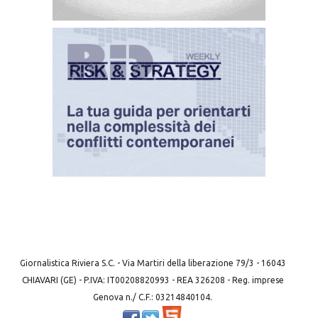
Giornalistica Riviera S.C. - Via Martiri della liberazione 79/3 - 16043
CHIAVARI (GE) - P.IVA: IT00208820993 - REA 326208 - Reg. imprese
Genova n./ C.F.: 03214840104.