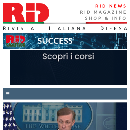
RID NEWS
RID MAGAZINE
SHOP & INFO
R
IVISTA
I
TALIANA
D
IFES
A
☰