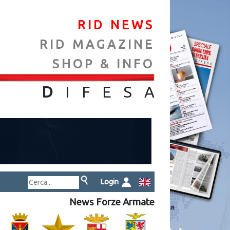
RID NEWS
RID MAGAZINE
SHOP & INFO
NA
D
IFES
A
Login
News Forze Armate