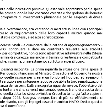
nte delle indicazioni positive. Questo vale sopratutto per le spese
he proseguono la loro costante crescita e che godono dei benefici
i programmi di investimento pluriennale per le esigenze di difesa
ia e ovattamento, sta cercando di mettersi in linea con i principali
esso di miglioramento delle loro capacità militari, quanto mai
stati e complessi, e ad alta sofisticazione.
nteressi vitali – a cominciare dalle catene di approvvigionamento –
O, continuare a dare un contributo rilevante alla stabilità
iper-competitivo, non ci sono alternative ad investire nella Difesa.
rmini di sicurezza, ma anche in termini di resilienza e competitività
ogiche: insomma, un investimento sul futuro e per il futuro.
 pesanti incognite. La prima riguarda la situazione delle spese di
 Per questo rilanciamo al Ministro Crosetto e al Governo la nostra
amo quelle risorse per creare un fondo ad hoc per, ad esempio, il
al servizio e per sviluppare laddove possibile la loro remotizzazione
nza dei sistemi. L’altra incognita riguarda, invece, l’obbiettivo del
o lontana e che, se verrà mantenuto questo trend di crescita della
o quella data. Lo stesso Ministro Crosetto lo ha già fatto capire in
 a dopo 2028. Bisogna, dunque, fare di più, se effettivamente ci
ole ritardo, con gli impegni assunti in ambito NATO. Detto questo,
esa di quest’anno.