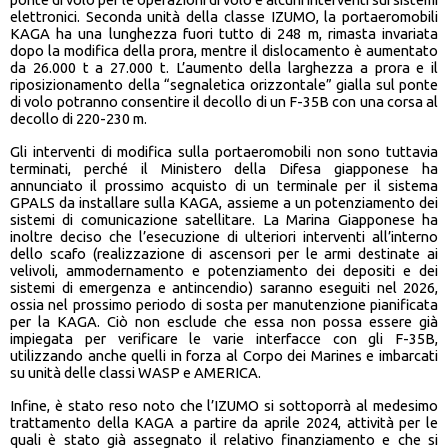
elettronici. Seconda unità della classe IZUMO, la portaeromobili
KAGA ha una lunghezza fuori tutto di 248 m, rimasta invariata
dopo la modifica della prora, mentre il dislocamento è aumentato
da 26.000 t a 27.000 t. L’aumento della larghezza a prora e il
riposizionamento della “segnaletica orizzontale” gialla sul ponte
di volo potranno consentire il decollo di un F-35B con una corsa al
decollo di 220-230 m.
Gli interventi di modifica sulla portaeromobili non sono tuttavia
terminati, perché il Ministero della Difesa giapponese ha
annunciato il prossimo acquisto di un terminale per il sistema
GPALS da installare sulla KAGA, assieme a un potenziamento dei
sistemi di comunicazione satellitare. La Marina Giapponese ha
inoltre deciso che l’esecuzione di ulteriori interventi all’interno
dello scafo (realizzazione di ascensori per le armi destinate ai
velivoli, ammodernamento e potenziamento dei depositi e dei
sistemi di emergenza e antincendio) saranno eseguiti nel 2026,
ossia nel prossimo periodo di sosta per manutenzione pianificata
per la KAGA. Ciò non esclude che essa non possa essere già
impiegata per verificare le varie interfacce con gli F-35B,
utilizzando anche quelli in forza al Corpo dei Marines e imbarcati
su unità delle classi WASP e AMERICA.
Infine, è stato reso noto che l’IZUMO si sottoporrà al medesimo
trattamento della KAGA a partire da aprile 2024, attività per le
quali è stato già assegnato il relativo finanziamento e che si