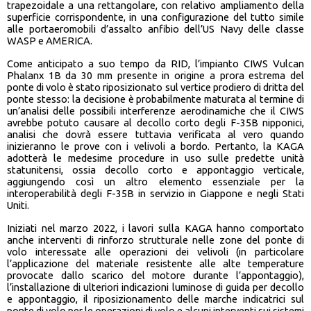
trapezoidale a una rettangolare, con relativo ampliamento della
superficie corrispondente, in una configurazione del tutto simile
alle portaeromobili d’assalto anfibio dell’US Navy delle classe
WASP e AMERICA.
Come anticipato a suo tempo da RID, l’impianto CIWS Vulcan
Phalanx 1B da 30 mm presente in origine a prora estrema del
ponte di volo è stato riposizionato sul vertice prodiero di dritta del
ponte stesso: la decisione è probabilmente maturata al termine di
un’analisi delle possibili interferenze aerodinamiche che il CIWS
avrebbe potuto causare al decollo corto degli F-35B nipponici,
analisi che dovrà essere tuttavia verificata al vero quando
inizieranno le prove con i velivoli a bordo. Pertanto, la KAGA
adotterà le medesime procedure in uso sulle predette unità
statunitensi, ossia decollo corto e appontaggio verticale,
aggiungendo così un altro elemento essenziale per la
interoperabilità degli F-35B in servizio in Giappone e negli Stati
Uniti.
Iniziati nel marzo 2022, i lavori sulla KAGA hanno comportato
anche interventi di rinforzo strutturale nelle zone del ponte di
volo interessate alle operazioni dei velivoli (in particolare
l’applicazione del materiale resistente alle alte temperature
provocate dallo scarico del motore durante l’appontaggio),
l’installazione di ulteriori indicazioni luminose di guida per decollo
e appontaggio, il riposizionamento delle marche indicatrici sul
ponte di volo per le operazioni di volo e alcuni interventi sui sistemi