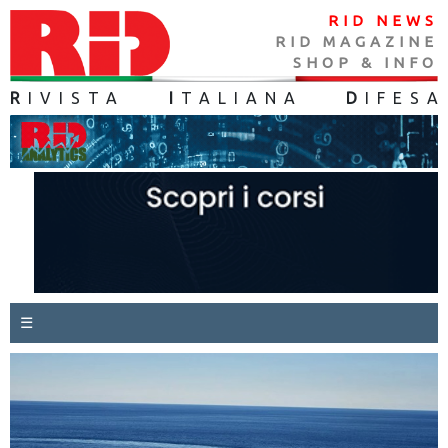
RID NEWS
RID MAGAZINE
SHOP & INFO
R
IVISTA
I
TALIANA
D
IFES
A
☰