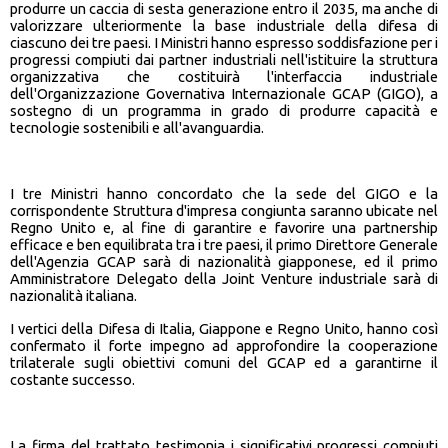
produrre un caccia di sesta generazione entro il 2035, ma anche di
valorizzare ulteriormente la base industriale della difesa di
ciascuno dei tre paesi. I Ministri hanno espresso soddisfazione per i
progressi compiuti dai partner industriali nell'istituire la struttura
organizzativa che costituirà l'interfaccia industriale
dell'Organizzazione Governativa Internazionale GCAP (GIGO), a
sostegno di un programma in grado di produrre capacità e
tecnologie sostenibili e all'avanguardia.
I tre Ministri hanno concordato che la sede del GIGO e la
corrispondente Struttura d'impresa congiunta saranno ubicate nel
Regno Unito e, al fine di garantire e favorire una partnership
efficace e ben equilibrata tra i tre paesi, il primo Direttore Generale
dell'Agenzia GCAP sarà di nazionalità giapponese, ed il primo
Amministratore Delegato della Joint Venture industriale sarà di
nazionalità italiana.
I vertici della Difesa di Italia, Giappone e Regno Unito, hanno così
confermato il forte impegno ad approfondire la cooperazione
trilaterale sugli obiettivi comuni del GCAP ed a garantirne il
costante successo.
La firma del trattato testimonia i significativi progressi compiuti