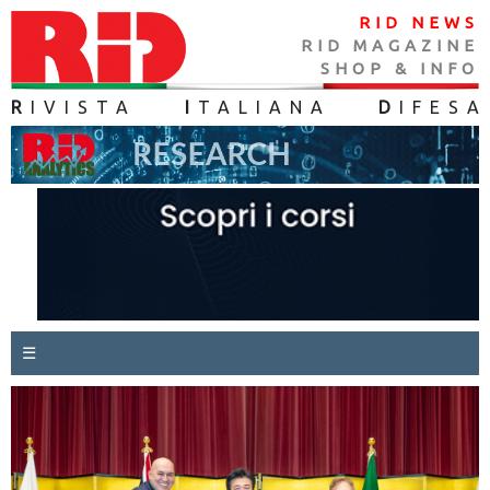
RID NEWS
RID MAGAZINE
SHOP & INFO
R
IVISTA
I
TALIANA
D
IFES
A
☰