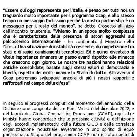
"
Essere qui oggi rappresenta per l'Italia, e penso per tutti noi, un
traguardo molto importante per il programma Gcap, e allo stesso
tempo un messaggio fortissimo perché la nostra partnership è un
messaggio per il resto del mondo
", ha detto Crosetto all'inizio
dell'incontro trilaterale. "
Viviamo in un'epoca molto complessa
che è caratterizzata dalla presenza di attori aggressivi sul
palcoscenico internazionale
- ha continuato il Ministro della
Difesa.
Una situazione di instabilità crescente, di competizione tra
stati e di rapidi cambiamenti tecnologici. Ed è quindi diventato di
vitale importanza rimanere un passo avanti rispetto alle minacce
che crescono ogni giorno. Le nostre tre nazioni hanno relazioni
antiche consolidate, basate sugli stessi valori di democrazia e
libertà, rispetto dei diritti umani e lo Stato di diritto. Attraverso il
Gcap potremmo sviluppare ancora di più i nostri rapporti e
rafforzarli nel campo della difesa
".
In seguito ai progressi compiuti dal momento dell'annuncio della
Dichiarazione congiunta dei tre Primi Ministri del dicembre 2022, e
del lancio del Global Combat Air Programme (GCAP), oggi i tre
Ministri hanno concordato che le prossime attività di definizione
degli accordi implementativi della futura GIGO e della correlata
organizzazione industriale avverranno in uno spirito di equo
partenariato. Scopo del programma GCAP non è solo quello di