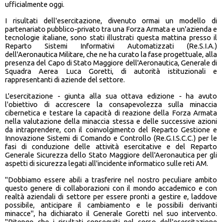
ufficialmente oggi.
I risultati dell'esercitazione, divenuto ormai un modello di
partenariato pubblico-privato tra una Forza Armata e un'azienda e
tecnologie italiane, sono stati illustrati questa mattina presso il
Reparto Sistemi Informativi Automatizzati (Re.S.I.A.)
dell'Aeronautica Militare, che ne ha curato la fase progettuale, alla
presenza del Capo di Stato Maggiore dell'Aeronautica, Generale di
Squadra Aerea Luca Goretti, di autorità istituzionali e
rappresentanti di aziende del settore.
L'esercitazione - giunta alla sua ottava edizione - ha avuto
l'obiettivo di accrescere la consapevolezza sulla minaccia
cibernetica e testare la capacità di reazione della Forza Armata
nella valutazione della minaccia stessa e delle successive azioni
da intraprendere, con il coinvolgimento del Reparto Gestione e
Innovazione Sistemi di Comando e Controllo (Re.G.I.S.C.C.) per le
fasi di conduzione delle attività esercitative e del Reparto
Generale Sicurezza dello Stato Maggiore dell'Aeronautica per gli
aspetti di sicurezza legati all'incidente informatico sulle reti AM.
"Dobbiamo essere abili a trasferire nel nostro peculiare ambito
questo genere di collaborazioni con il mondo accademico e con
realtà aziendali di settore per essere pronti a gestire e, laddove
possibile, anticipare il cambiamento e le possibili derivanti
minacce", ha dichiarato il Generale Goretti nel suo intervento.
"Ritengo che i risultati conseguiti nel corso dell'esercitazione