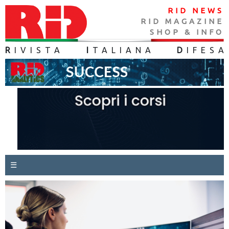
RID NEWS
RID MAGAZINE
SHOP & INFO
R
IVISTA
I
TALIANA
D
IFES
A
☰