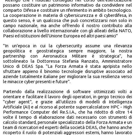
possano costituire un patrimonio informativo da condividere nel
comparto Difesa e costituire un riferimento in ambito tecnologico.
La cooperazione in materia di cybersicurezza e di cyberdifesa, in
questo senso, è un qualcosa che può concretizzarsi non solo in
campo nazionale, ma anche offrendo il nostro contributo alla
collaborazione a livello internazionale con gli alleati della NATO,
Paesi ed istituzioni dell'Unione Europea ed altri paesi amici"
"In un'epoca in cui la cybersecurity assume una rilevanza
geopolitica e geostrategica sempre maggiore, la nostra
partnership con Aeronautica Militare è strategica", ha
sottolineato la Dottoressa Stefania Ranzato, Amministratore
Unico di DEAS Spa. "La Forza Armata è stata apripista nello
sfruttare appieno il binomio tecnologie disruptive associato ad
aziende totalmente italiane per migliorare la sua resilienza verso
le minacce cyber presenti e future".
Partendo dalla realizzazione di software ottimizzati volti a
orientare e facilitare il lavoro degli operatori, in gergo tecnico dei
"cyber agent", e grazie all'utilizzo di modelli di Intelligenza
Artificiale (AI) e al ricorso al potente supercalcolatore HPC - High
Performance Computer del Re.S.I.A., che ha ridotto di oltre 14
volte il tempo di elaborazione dati necessario con strumenti di
calcolo standard, personale specializzato della Forza Armata e un
team di ricercatori ed esperti della società DEAS, che hanno anche
ricoperto il ruolo di potenziali aggressori esterni, hanno lavorato