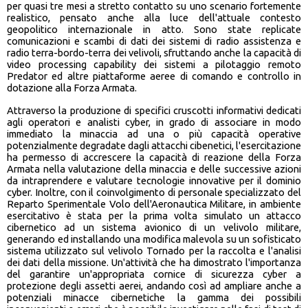
per quasi tre mesi a stretto contatto su uno scenario fortemente
realistico, pensato anche alla luce dell'attuale contesto
geopolitico internazionale in atto. Sono state replicate
comunicazioni e scambi di dati dei sistemi di radio assistenza e
radio terra-bordo-terra dei velivoli, sfruttando anche la capacità di
video processing capability dei sistemi a pilotaggio remoto
Predator ed altre piattaforme aeree di comando e controllo in
dotazione alla Forza Armata.
Attraverso la produzione di specifici cruscotti informativi dedicati
agli operatori e analisti cyber, in grado di associare in modo
immediato la minaccia ad una o più capacità operative
potenzialmente degradate dagli attacchi cibenetici, l'esercitazione
ha permesso di accrescere la capacità di reazione della Forza
Armata nella valutazione della minaccia e delle successive azioni
da intraprendere e valutare tecnologie innovative per il dominio
cyber. Inoltre, con il coinvolgimento di personale specializzato del
Reparto Sperimentale Volo dell'Aeronautica Militare, in ambiente
esercitativo è stata per la prima volta simulato un attacco
cibernetico ad un sistema avionico di un velivolo militare,
generando ed installando una modifica malevola su un sofisticato
sistema utilizzato sul velivolo Tornado per la raccolta e l'analisi
dei dati della missione. Un'attività che ha dimostrato l'importanza
del garantire un'appropriata cornice di sicurezza cyber a
protezione degli assetti aerei, andando così ad ampliare anche a
potenziali minacce cibernetiche la gamma dei possibili