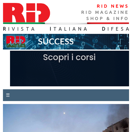
RID NEWS
RID MAGAZINE
SHOP & INFO
R
IVISTA
I
TALIANA
D
IFES
A
☰