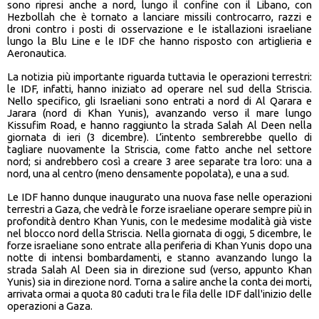
sono ripresi anche a nord, lungo il confine con il Libano, con
Hezbollah che è tornato a lanciare missili controcarro, razzi e
droni contro i posti di osservazione e le istallazioni israeliane
lungo la Blu Line e le IDF che hanno risposto con artiglieria e
Aeronautica.
La notizia più importante riguarda tuttavia le operazioni terrestri:
le IDF, infatti, hanno iniziato ad operare nel sud della Striscia.
Nello specifico, gli Israeliani sono entrati a nord di Al Qarara e
Jarara (nord di Khan Yunis), avanzando verso il mare lungo
Kissufim Road, e hanno raggiunto la strada Salah Al Deen nella
giornata di ieri (3 dicembre). L’intento sembrerebbe quello di
tagliare nuovamente la Striscia, come fatto anche nel settore
nord; si andrebbero così a creare 3 aree separate tra loro: una a
nord, una al centro (meno densamente popolata), e una a sud.
Le IDF hanno dunque inaugurato una nuova fase nelle operazioni
terrestri a Gaza, che vedrà le forze israeliane operare sempre più in
profondità dentro Khan Yunis, con le medesime modalità già viste
nel blocco nord della Striscia. Nella giornata di oggi, 5 dicembre, le
forze israeliane sono entrate alla periferia di Khan Yunis dopo una
notte di intensi bombardamenti, e stanno avanzando lungo la
strada Salah Al Deen sia in direzione sud (verso, appunto Khan
Yunis) sia in direzione nord. Torna a salire anche la conta dei morti,
arrivata ormai a quota 80 caduti tra le fila delle IDF dall'inizio delle
operazioni a Gaza.