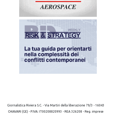
Giornalistica Riviera S.C. - Via Martiri della liberazione 79/3 - 16043
CHIAVARI (GE) - P.IVA: IT00208820993 - REA 326208 - Reg. imprese