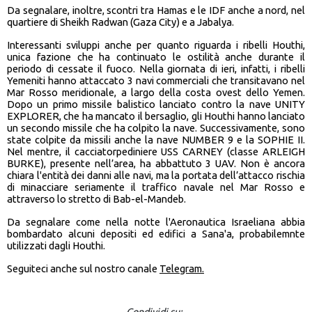
Da segnalare, inoltre, scontri tra Hamas e le IDF anche a nord, nel
quartiere di Sheikh Radwan (Gaza City) e a Jabalya.
Interessanti sviluppi anche per quanto riguarda i ribelli Houthi,
unica fazione che ha continuato le ostilità anche durante il
periodo di cessate il fuoco. Nella giornata di ieri, infatti, i ribelli
Yemeniti hanno attaccato 3 navi commerciali che transitavano nel
Mar Rosso meridionale, a largo della costa ovest dello Yemen.
Dopo un primo missile balistico lanciato contro la nave UNITY
EXPLORER, che ha mancato il bersaglio, gli Houthi hanno lanciato
un secondo missile che ha colpito la nave. Successivamente, sono
state colpite da missili anche la nave NUMBER 9 e la SOPHIE II.
Nel mentre, il cacciatorpediniere USS CARNEY (classe ARLEIGH
BURKE), presente nell’area, ha abbattuto 3 UAV. Non è ancora
chiara l'entità dei danni alle navi, ma la portata dell’attacco rischia
di minacciare seriamente il traffico navale nel Mar Rosso e
attraverso lo stretto di Bab-el-Mandeb.
Da segnalare come nella notte l'Aeronautica Israeliana abbia
bombardato alcuni depositi ed edifici a Sana'a, probabilemnte
utilizzati dagli Houthi.
Seguiteci anche sul nostro canale
Telegram.