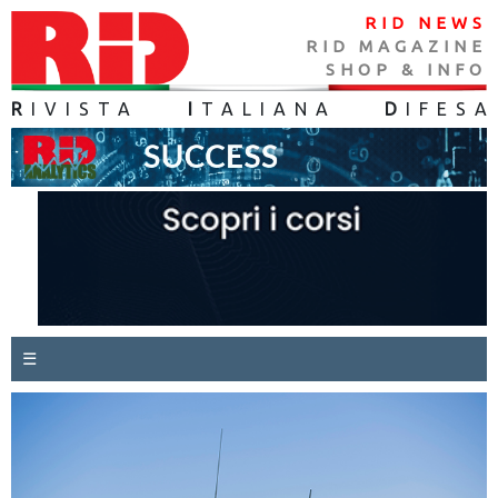
RID NEWS
RID MAGAZINE
SHOP & INFO
R
IVISTA
I
TALIANA
D
IFES
A
☰