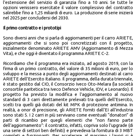
l'estensione del servizio di garanzia fino a 10 anni. Se tutte le
opzioni venissero esercitate il valore complessivo del contratto
salirebbe fino a 1,25 miliardi di euro. La produzione di serie inizierà
nel 2025 per concludersi del 2030.
Il primo contratto e i prototipi
Sono diversi anni che si parla di aggiornamenti per il carro ARIETE,
aggiornamenti che si sono poi concretizzati con il progetto,
inizialmente denominato ARIETE AMV (Aggiornamento di Mezza
Vita), e che oggi è diventato il programma ARIETE C-2.
Ricordiamo che il programma era iniziato, ad agosto 2019, con la
firma di un primo contratto, del valore di 35 milioni di euro, per lo
sviluppo e la messa a punto degli aggiornamenti destinati al carro
ARIETE dell'Esercito Italiano. Il programma, della durata triennale,
è stato gestito dal CIO, il Consorzio Iveco Oto-Melara (la società
consortile paritetica tra Iveco Defence Vehicle, IDV, e Leonardo). Il
progetto ha previsto la modifica e l'aggiornamento al nuovo
standard di 3 carri direttamente prelevati tra quelli dell'Esercito,
scelti tra quelli già dotati del kit MPK di protezione antimina. In
realtà, a onor di precisione, gli ARIETE forniti dall’EI all’industria
sono stati 5. I 2 carri in più servivano come eventuali “donatori” di
parti di ricambio per quegli elementi che “non fanno parte
dell’aggiornamento”: il contratto, infatti, copriva solo l’upgrade (di
una serie di settori ben definiti) e prevedeva la fornitura di 3 MBT
completi e funzionanti. Per accelerare al massimo i lavori si è