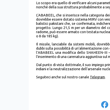
Lo scopo era quello di verificare alcuni parametr
nonché della sua struttura probabilmente a segui
L’ABABEEL, che si inserisce nella categoria dei 
dovrebbe essere dotato sistema MIRV con veicoli 
balistici pakistani che, se confermata, indich
progetto. Lungo 21,5 m per un diametro del corp
radome, può essere armato con testata nucleare
o 8 da 185 kg).
Il missile, lanciabile da sistemi mobili, dov
dubbi sulla possibilità di un’alimentazione co
l’ABABEEL una modifica dello SHAHEEN-III – 
l’inserimento di una carenatura aggiuntiva sul 
Dal punto di vista dottrinale, il suo impiego pri
indiani e la neutralizzazione dell'arsenale nucl
Seguiteci anche sul nostro canale
Telegram
.