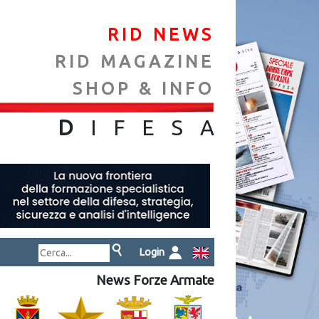
RID NEWS
RID MAGAZINE
SHOP & INFO
NA
D
IFES
A
Login
News Forze Armate