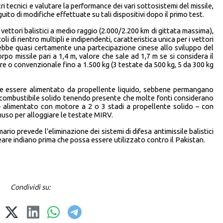
i tecnici e valutare la performance dei vari sottosistemi del missile,
to di modifiche effettuate su tali dispositivi dopo il primo test.
vettori balistici a medio raggio (2.000/2.200 km di gittata massima),
di rientro multipli e indipendenti, caratteristica unica per i vettori
erebbe quasi certamente una partecipazione cinese allo sviluppo del
o missile pari a 1,4 m, valore che sale ad 1,7 m se si considera il
 o convenzionale fino a 1.500 kg (3 testate da 500 kg, 5 da 300 kg
rebbe essere alimentato da propellente liquido, sebbene permangano
n combustibile solido tenendo presente che molte fonti considerano
alimentato con motore a 2 o 3 stadi a propellente solido – con
muso per alloggiare le testate MIRV.
mario prevede l’eliminazione dei sistemi di difesa antimissile balistici
eare indiano prima che possa essere utilizzato contro il Pakistan.
Condividi su: