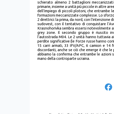
schierato almeno 2 battaglioni meccanizzati
primarie, insieme a unità più piccole in altre a
dell’impiego di piccoli plotoni, che entrambe le
formazioni meccanizzate complesse. Lo sforzo r
2 direttrici: la prima, da nord, con l’intenzione
sudovest, con il tentativo di conquistare l’
Krasnohorivka sembra essersi notevolmente avv
grey zone. Il secondo gruppo è riuscito i
l’autostrada M04. Le 2 unità hanno tuttavia aff
perdite significative (le Forze russe hanno conf
15 carri armati, 33 IFV/APC, 6 camion e 14 fu
discordanti, anche se ciò che emerge è che le p
abbiamo la conferma che entrambe le azioni s
mano della controparte ucraina.