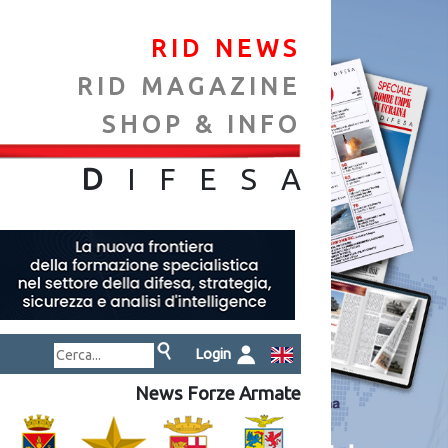
RID NEWS
RID MAGAZINE
SHOP & INFO
NA
D
IFES
A
Login
News Forze Armate