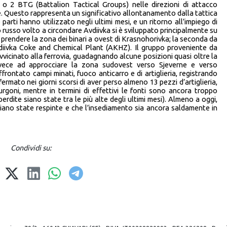
 o 2 BTG (Battalion Tactical Groups) nelle direzioni di attacco
ree. Questo rappresenta un significativo allontanamento dalla tattica
 parti hanno utilizzato negli ultimi mesi, e un ritorno all’impiego di
usso volto a circondare Avdiivka si è sviluppato principalmente su
 di prendere la zona dei binari a ovest di Krasnohorivka; la seconda da
Avdiivka Coke and Chemical Plant (AKHZ). Il gruppo proveniente da
icinato alla ferrovia, guadagnando alcune posizioni quasi oltre la
nvece ad approcciare la zona sudovest verso Sjeverne e verso
rontato campi minati, fuoco anticarro e di artiglieria, registrando
ermato nei giorni scorsi di aver perso almeno 13 pezzi d’artiglieria,
rgoni, mentre in termini di effettivi le fonti sono ancora troppo
erdite siano state tra le più alte degli ultimi mesi). Almeno a oggi,
iano state respinte e che l’insediamento sia ancora saldamente in
Condividi su: