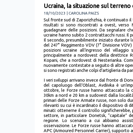
Ucraina, la situazione sul terreno 
18/10/2023 | CAROLINA PAIZS
Sul fronte sud di Zaporizhzhia, è continuato il
risultati si sono riscontrati a ovest, verso
guadagnare delle posizioni. Da segnalare ch
ucraine hanno subito 2 contrattacchi russi. Il 
Il secondo, presumibilmente iniziato durante l
del 247° Reggimento VDV (7° Divisione VDV) 
posizioni ucraine all’ingresso del villaggi
principalmente a nordovest della direttrice 
Kopani, che a nordovest di Nesterianka. Comun
nuovamente contestate a seguito di altre oper
si sono registrati anche colpi d’artiglieria da 
I veri sviluppi arrivano invece dal fronte di Don
del capoluogo dell’Oblast, Avdiivka è un’im
ottobre, le Forze russe hanno attaccato la c
30km a nord e 20 km a sudovest dalla località
primari delle Forze Armate russe, non solo dura
rilevanti su cui è incardinato il dispositivo di 
minati: ottenerne il controllo significherebbe,
settore, in particolare Donetsk, “capitale” 
regione. Lo scenario a cui abbiamo assisti
osservazione. Le Forze russe hanno attaccato
APC (Armoured Personnel Carrier), supporto ae