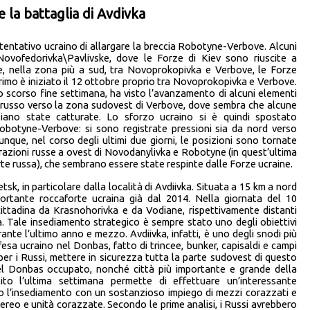
e la battaglia di Avdivka
 tentativo ucraino di allargare la breccia Robotyne-Verbove. Alcuni
 Novofedorivka\Pavlivske, dove le Forze di Kiev sono riuscite a
e, nella zona più a sud, tra Novoprokopivka e Verbove, le Forze
primo è iniziato il 12 ottobre proprio tra Novoprokopivka e Verbove.
o scorso fine settimana, ha visto l’avanzamento di alcuni elementi
russo verso la zona sudovest di Verbove, dove sembra che alcune
o siano state catturate. Lo sforzo ucraino si è quindi spostato
Robotyne-Verbove: si sono registrate pressioni sia da nord verso
que, nel corso degli ultimi due giorni, le posizioni sono tornate
azioni russe a ovest di Novodanylivka e Robotyne (in quest’ultima
parte russa), che sembrano essere state respinte dalle Forze ucraine.
etsk, in particolare dalla località di Avdiivka. Situata a 15 km a nord
portante roccaforte ucraina già dal 2014. Nella giornata del 10
ittadina da Krasnohorivka e da Vodiane, rispettivamente distanti
. Tale insediamento strategico è sempre stato uno degli obiettivi
nte l’ultimo anno e mezzo. Avdiivka, infatti, è uno degli snodi più
difesa ucraino nel Donbas, fatto di trincee, bunker, capisaldi e campi
 per i Russi, mettere in sicurezza tutta la parte sudovest di questo
del Donbas occupato, nonché città più importante e grande della
to l’ultima settimana permette di effettuare un’interessante
 l’insediamento con un sostanzioso impiego di mezzi corazzati e
reo e unità corazzate. Secondo le prime analisi, i Russi avrebbero