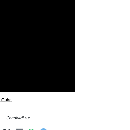
uTube
.
Condividi su: