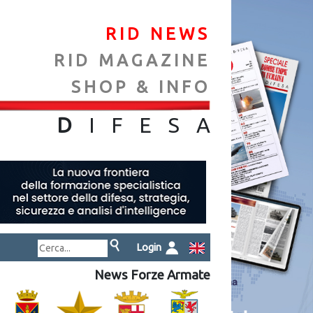
RID NEWS
RID MAGAZINE
SHOP & INFO
NA
D
IFES
A
Login
News Forze Armate