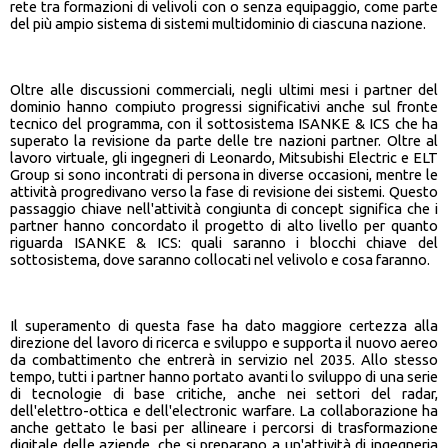
rete tra formazioni di velivoli con o senza equipaggio, come parte
del più ampio sistema di sistemi multidominio di ciascuna nazione.
Oltre alle discussioni commerciali, negli ultimi mesi i partner del
dominio hanno compiuto progressi significativi anche sul fronte
tecnico del programma, con il sottosistema ISANKE & ICS che ha
superato la revisione da parte delle tre nazioni partner. Oltre al
lavoro virtuale, gli ingegneri di Leonardo, Mitsubishi Electric e ELT
Group si sono incontrati di persona in diverse occasioni, mentre le
attività progredivano verso la fase di revisione dei sistemi. Questo
passaggio chiave nell'attività congiunta di concept significa che i
partner hanno concordato il progetto di alto livello per quanto
riguarda ISANKE & ICS: quali saranno i blocchi chiave del
sottosistema, dove saranno collocati nel velivolo e cosa faranno.
Il superamento di questa fase ha dato maggiore certezza alla
direzione del lavoro di ricerca e sviluppo e supporta il nuovo aereo
da combattimento che entrerà in servizio nel 2035. Allo stesso
tempo, tutti i partner hanno portato avanti lo sviluppo di una serie
di tecnologie di base critiche, anche nei settori del radar,
dell'elettro-ottica e dell'electronic warfare. La collaborazione ha
anche gettato le basi per allineare i percorsi di trasformazione
digitale delle aziende, che si preparano a un'attività di ingegneria