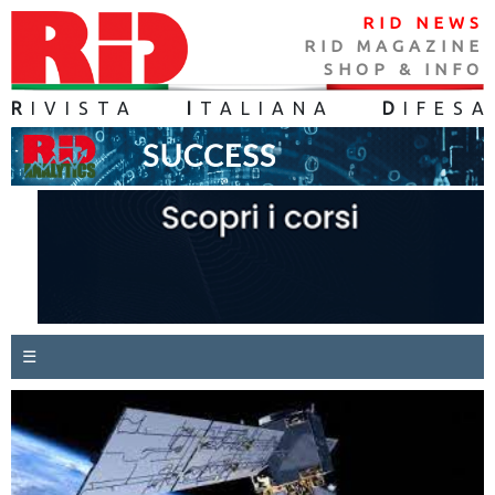
RID NEWS
RID MAGAZINE
SHOP & INFO
R
IVISTA
I
TALIANA
D
IFES
A
☰