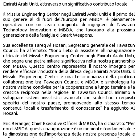
Emirati Arabi Uniti, attraverso un significativo contributo locale.
Il Missile Engineering Center negli Emirati Arabi Uniti è il primo del
suo genere al di fuori dell'Europa per MBDA: è pienamente
operativo con un team congiunto di ingegneri di Tawazun
Technology Innovation e MBDA, che lavorano alla prossima
generazione della famiglia di Smart Weapons.
Sua eccellenza Tareq Al Hosani, Segretario generale del Tawazun
Council ha affemato: "Sono lieto di assistere all'inaugurazione
ufficiale del Missile Engineering Center negli Emirati Arabi Uniti,
che segna una pietra miliare significativa nella nostra partnership
con MBDA. Questo centro rappresenta il nostro impegno per
rendere efficace l'industria della difesa degli Emirati Arabi Uniti. Il
Missile Engineering Center è una testimonianza della proficua
collaborazione tra Tawazun Council e MBDA e simboleggia la
nostra visione condivisa per la cooperazione a lungo termine e la
crescita reciproca nella regione. In Tawazun Council miriamo a
sviluppare sistemi missilistici avanzati che soddisfino i requisiti
specifici del nostro paese, promuovendo allo stesso tempo
contenuti locali e trasferimento di conoscenze" ha aggiunto Al
Hosani.
Eric Béranger, Chief Executive Officer di MBDA, ha dichiarato: "Per
noi di MBDA, questa inaugurazione è un momento fondamentale e
la dimostrazione dell'importanza della nostra presenza locale e