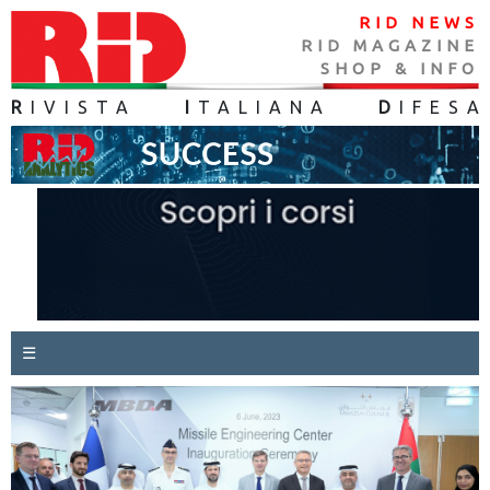
RID NEWS
RID MAGAZINE
SHOP & INFO
R
IVISTA
I
TALIANA
D
IFES
A
☰