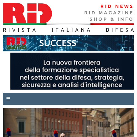
RID NEWS
RID MAGAZINE
SHOP & INFO
R
IVISTA
I
TALIANA
D
IFES
A
☰