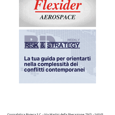
Giornalistica Riviera S.C. - Via Martiri della liberazione 79/3 - 16043