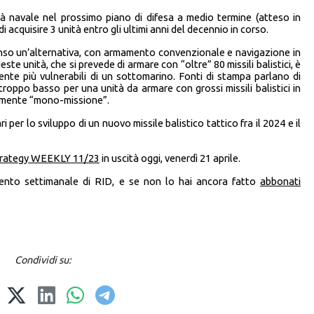
ità navale nel prossimo piano di difesa a medio termine (atteso in
 acquisire 3 unità entro gli ultimi anni del decennio in corso.
enso un’alternativa, con armamento convenzionale e navigazione in
este unità, che si prevede di armare con “oltre” 80 missili balistici, è
ente più vulnerabili di un sottomarino. Fonti di stampa parlano di
roppo basso per una unità da armare con grossi missili balistici in
ramente “mono-missione”.
i per lo sviluppo di un nuovo missile balistico tattico fra il 2024 e il
trategy WEEKLY 11/23
in uscità oggi, venerdì 21 aprile.
mento settimanale di RID, e se non lo hai ancora fatto
abbonati
Condividi su: