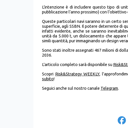
L’intenzione è di includere questo tipo di un
pubblicazione l’anno prossimo) con l’obiettivo di
Queste particolari navi saranno in un certo s
superficie, agli SSBN. Il potere deterrente di qu
infatti evidente, anche se saranno inevitabilm
unità da 5.000 t, un dislocamento che appare t
simili quantità, pur immaginando un design ve
Sono stati inoltre assegnati 467 milioni di dollar
2036.
L'articolo completo sarà disponibile su
Risk&S
Scopri
Risk&Strategy WEEKLY
, l'approfondi
subito
!
Seguici anche sul nostro canale
Telegram
.