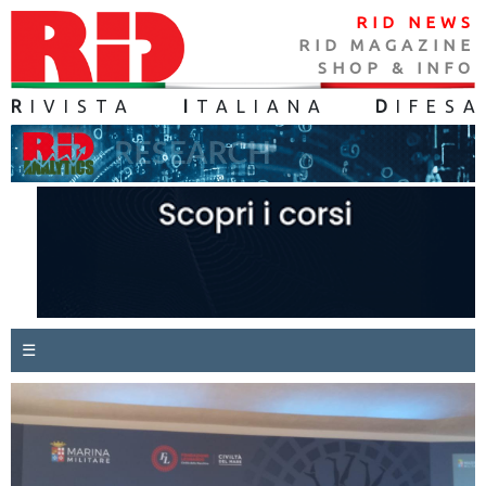
RID NEWS
RID MAGAZINE
SHOP & INFO
R
IVISTA
I
TALIANA
D
IFES
A
☰