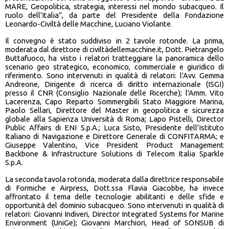
MARE, Geopolitica, strategia, interessi nel mondo subacqueo. Il
ruolo dell'Italia", da parte del Presidente della Fondazione
Leonardo-Civiltà delle Macchine, Luciano Violante.
Il convegno è stato suddiviso in 2 tavole rotonde. La prima,
moderata dal direttore di civiltàdellemacchine.it, Dott. Pietrangelo
Buttafuoco, ha visto i relatori tratteggiare la panoramica dello
scenario geo strategico, economico, commerciale e giuridico di
riferimento. Sono intervenuti in qualità di relatori: l'Avv. Gemma
Andreone, Dirigente di ricerca di diritto internazionale (ISGI)
presso il CNR (Consiglio Nazionale delle Ricerche); l'Amm. Vito
Lacerenza, Capo Reparto Sommergibili Stato Maggiore Marina,
Paolo Sellari, Direttore del Master in geopolitica e sicurezza
globale alla Sapienza Università di Roma; Lapo Pistelli, Director
Public Affairs di ENI S.p.A.; Luca Sisto, Presidente dell'Istituto
Italiano di Navigazione e Direttore Generale di CONFITARMA; e
Giuseppe Valentino, Vice President Product Management
Backbone & Infrastructure Solutions di Telecom Italia Sparkle
S.p.A.
La seconda tavola rotonda, moderata dalla direttrice responsabile
di Formiche e Airpress, Dott.ssa Flavia Giacobbe, ha invece
affrontato il tema delle tecnologie abilitanti e delle sfide e
opportunità del dominio subacqueo. Sono intervenuti in qualità di
relatori: Giovanni Indiveri, Director Integrated Systems for Marine
Environment (UniGe); Giovanni Marchiori, Head of SONSUB di