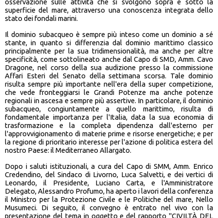
osservazione sulle attività che si svolgono sopra e sotto la
superficie del mare, attraverso una conoscenza integrata dello
stato dei fondali marini.
Il dominio subacqueo è sempre più inteso come un dominio a sé
stante, in quanto si differenzia dal dominio marittimo classico
principalmente per la sua tridimensionalità, ma anche per altre
specificità, come sottolineato anche dal Capo di SMD, Amm. Cavo
Dragone, nel corso della sua audizione presso la commissione
Affari Esteri del Senato della settimana scorsa. Tale dominio
risulta sempre più importante nell'era della super competizione,
che vede fronteggiarsi le Grandi Potenze ma anche potenze
regionali in ascesa e sempre più assertive. In particolare, il dominio
subacqueo, congiuntamente a quello marittimo, risulta di
fondamentale importanza per l'Italia, data la sua economia di
trasformazione e la completa dipendenza dall'esterno per
l'approvvigionamento di materie prime e risorse energetiche; e per
la regione di prioritario interesse per l'azione di politica estera del
nostro Paese: il Mediterraneo Allargato.
Dopo i saluti istituzionali, a cura del Capo di SMM, Amm. Enrico
Credendino, del Sindaco di Livorno, Luca Salvetti, e dei vertici di
Leonardo, il Presidente, Luciano Carta, e l'Amministratore
Delegato, Alessandro Profumo, ha aperto i lavori della conferenza
il Ministro per la Protezione Civile e le Politiche del mare, Nello
Musumeci. Di seguito, il convegno è entrato nel vivo con la
presentazione del tema in oggetto e del rapporto "CIVILTÀ DEL