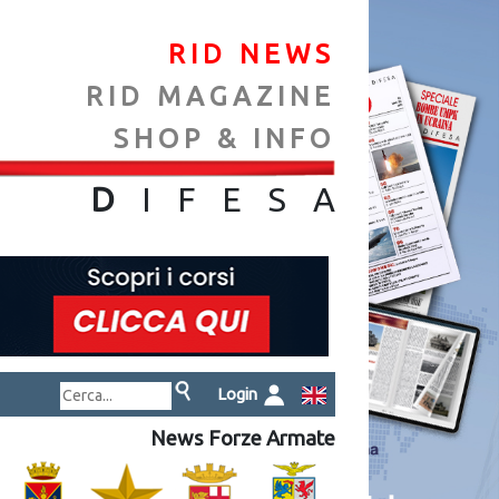
RID NEWS
RID MAGAZINE
SHOP & INFO
NA
D
IFES
A
Login
News Forze Armate