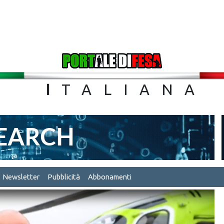
TA
I
TALIA
Newsletter
Pubblicità
Abbonamenti