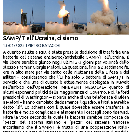
SAMP/T all’Ucraina, ci siamo
13/01/2023 | PIETRO BATACCHI
A quanto risulta a RID, è stata presa la decisione di trasferire una
batteria del sistema antiaereo/antimissile SAMP/T all’Ucraina. Il
via libera sarebbe giunto negli ultimi 2-3 giorni per volontà dello
stesso Premier Giorgia Meloni. La questione, fino a 2 settimane fa,
era in alto mare per via tanto della riluttanza della Difesa e dei
militari – considerando che l’EI ha solo 5 batterie di SAMP/T in
servizio e che una di queste è attualmente dispiegata in Kuwait
nell’ambito dell’Operazione INHERENT RESOLVE– quanto di
alcuni esponenti politici della maggioranza di Governo. Poi, le forti
pressioni di Washington – si parla anche di una telefonata di Biden
a Meloni – hanno cambiato decisamente il quadro, e l’Italia avrebbe
detto “sì”. Lo schema con il quale dovrebbe essere trasferita la
batteria è molto complicato e al momento i dettagli sono riservati.
Filtra la voce secondo la quale la batteria sarebbe composta da
“pezzi” del sistema italiano e “pezzi” del sistema francese
(ricordiamo che il SAMP/T è frutto di una cooperazione italo-