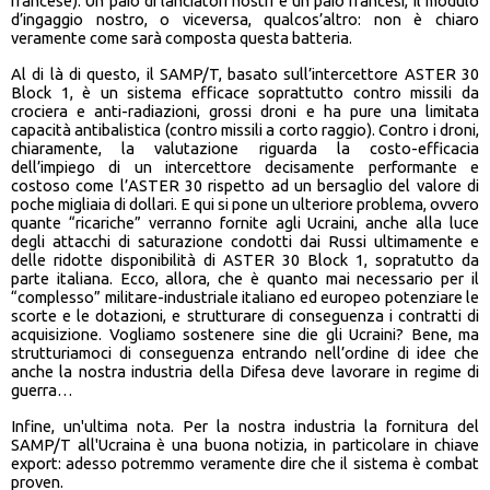
francese). Un paio di lanciatori nostri e un paio francesi, il modulo
d’ingaggio nostro, o viceversa, qualcos’altro: non è chiaro
veramente come sarà composta questa batteria.
Al di là di questo, il SAMP/T, basato sull’intercettore ASTER 30
Block 1, è un sistema efficace soprattutto contro missili da
crociera e anti-radiazioni, grossi droni e ha pure una limitata
capacità antibalistica (contro missili a corto raggio). Contro i droni,
chiaramente, la valutazione riguarda la costo-efficacia
dell’impiego di un intercettore decisamente performante e
costoso come l’ASTER 30 rispetto ad un bersaglio del valore di
poche migliaia di dollari. E qui si pone un ulteriore problema, ovvero
quante “ricariche” verranno fornite agli Ucraini, anche alla luce
degli attacchi di saturazione condotti dai Russi ultimamente e
delle ridotte disponibilità di ASTER 30 Block 1, sopratutto da
parte italiana. Ecco, allora, che è quanto mai necessario per il
“complesso” militare-industriale italiano ed europeo potenziare le
scorte e le dotazioni, e strutturare di conseguenza i contratti di
acquisizione. Vogliamo sostenere sine die gli Ucraini? Bene, ma
strutturiamoci di conseguenza entrando nell’ordine di idee che
anche la nostra industria della Difesa deve lavorare in regime di
guerra…
Infine, un'ultima nota. Per la nostra industria la fornitura del
SAMP/T all'Ucraina è una buona notizia, in particolare in chiave
export: adesso potremmo veramente dire che il sistema è combat
proven.