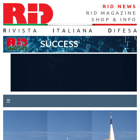
RID NEWS
RID MAGAZINE
SHOP & INFO
R
IVISTA
I
TALIANA
D
IFES
A
☰