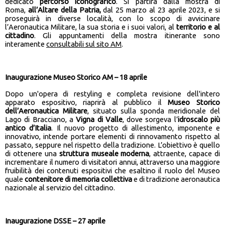
dedicato
percorso iconografico
. Si partirà dalla mostra di
Roma,
all’Altare della Patria,
dal 25 marzo al 23 aprile 2023, e si
proseguirà in diverse località, con lo scopo di avvicinare
l’Aeronautica Militare, la sua storia e i suoi valori, al
territorio e al
cittadino
. Gli appuntamenti della mostra itinerante sono
interamente
consultabili sul sito AM
.
Inaugurazione Museo Storico AM – 18 aprile
Dopo un'opera di restyling e completa revisione dell'intero
apparato espositivo, riaprirà al pubblico il
Museo Storico
dell’Aeronautica Militare
, situato sulla sponda meridionale del
Lago di Bracciano, a
Vigna di Valle
, dove sorgeva l’
idroscalo più
antico d’Italia
. Il nuovo progetto di allestimento, imponente e
innovativo, intende portare elementi di rinnovamento rispetto al
passato, seppure nel rispetto della tradizione. L’obiettivo è quello
di ottenere una
struttura museale moderna
, attraente, capace di
incrementare il numero di visitatori annui, attraverso una maggiore
fruibilità dei contenuti espositivi che esaltino il ruolo del Museo
quale
contenitore di memoria collettiva
e di tradizione aeronautica
nazionale al servizio del cittadino.
Inaugurazione DSSE – 27 aprile