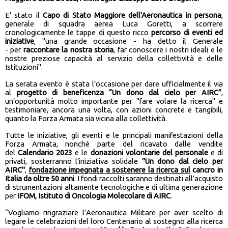
E' stato il
Capo di Stato Maggiore dell'Aeronautica in persona
,
generale di squadra aerea Luca Goretti, a scorrere
cronologicamente le tappe di questo ricco
percorso di eventi ed
iniziative
, "una grande occasione - ha detto il Generale
- per
raccontare la nostra storia
, far conoscere i nostri ideali e le
nostre preziose capacità al servizio della collettività e delle
Istituzioni".
La serata evento è stata l’occasione per dare ufficialmente il via
al
progetto di beneficenza “Un dono dal cielo per AIRC”
,
un’opportunità molto importante per "fare volare la ricerca" e
testimoniare, ancora una volta, con azioni concrete e tangibili,
quanto la Forza Armata sia vicina alla collettività.
Tutte le iniziative, gli eventi e le principali manifestazioni della
Forza Armata, nonché parte del ricavato dalle vendite
del
Calendario 2023
e le
donazioni volontarie del personale
e di
privati, sosterranno l’iniziativa solidale
"Un dono dal cielo per
AIRC"
,
fondazione impegnata a sostenere la ricerca sul
cancro in
Italia da oltre 50 anni
. I fondi raccolti saranno destinati all’acquisto
di strumentazioni altamente tecnologiche e di ultima generazione
per
IFOM, Istituto di Oncologia Molecolare di AIRC
.
“Vogliamo ringraziare l’Aeronautica Militare per aver scelto di
legare le celebrazioni del loro Centenario al sostegno alla ricerca