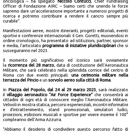
oncologica – ha spiegato
Niccolò Contucci
, Chief Fundraising
Officer di Fondazione AIRC – Siamo certi che unendo le forze
sapremo dare un’accelerazione importante a numerosi progetti di
ricerca e potremo contribuire a rendere il cancro sempre più
curabile”.
Manifestazioni aeree, mostre itineranti, progetti editoriali, eventi
sportivi e conferenze internazionali: il Gen. Goretti, muovendosi in
ordine cronologico, ha presentato ad istituzioni, partner, sponsor
e media, l'articolato
programma di iniziative pluridisciplinari
che si
susseguiranno nel 2023.
Il momento più significativo ed iconico sarà ovviamente
la
ricorrenza del 28 marzo
, data di costituzione dell’Aeronautica
Militare, che sarà celebrato nella splendida cornice del centro di
Roma con due eventi principali:
una cerimonia militare nella
terrazza del Pincio
e un
sorvolo aereo sulla città di Roma
.
In
Piazza del Popolo, dal 24 al 29 marzo 2023
, sarà realizzato
il
villaggio aeronautico “Air Force Experience”
che consentirà ai
cittadini di ogni età di conoscere meglio l’Aeronautica Militare.
Velivoli in mostra statica, percorsi esperienziali, incontri informativi
e d’intrattenimento, stand promozionali, simulatori ludici,
proiezioni, esibizioni musicali e sportive per vivere insieme il 100°
compleanno dell’Arma Azzurra.
"Abbiamo il desiderio di condividere questo percorso fatto di