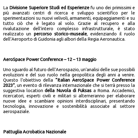
La
Divisione Superiore Studi ed Esperienze
fu uno dei primissimi e
più avanzati centri di ricerca e sviluppo scientifico per le
sperimentazioni su nuovi velivoli, armamenti, equipaggiamenti e su
tutto ciò che è legato al volo. Grazie al recupero e alla
rivalutazione dell’intero complesso infrastrutturale, è stato
realizzato un
percorso storico-museale
, evidenziando il ruolo
dell’Aeroporto di Guidonia agli albori della Regia Aeronautica.
AeroSpace Power Conference – 12 – 13 maggio
Uno sguardo al futuro dell’Aerospazio, un’analisi delle sue possibili
evoluzioni e del suo ruolo nella geopolitica degli anni a venire.
Questo l’obiettivo della
“Italian AeroSpace Power Conference
2023”
, un evento di rilevanza internazionale che si terrà presso la
suggestiva location
della Nuvola di Fuksas
a Roma. Accademici,
ricercatori, esperti civili e militari si alterneranno per elaborare
nuove idee e scambiare opinioni interdisciplinari, presentando
tecnologia, innovazione e sostenibilità associate al settore
aerospaziale.
Pattuglia Acrobatica Nazionale