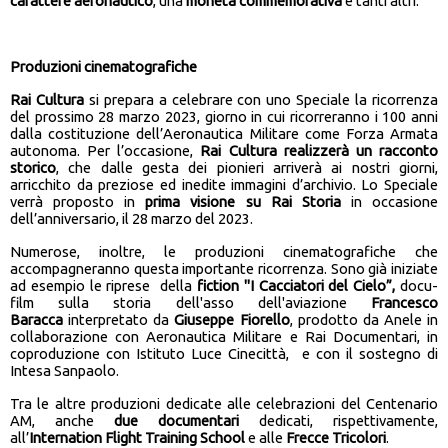
carattere aeronautico
, una
moneta commemorativa
e tanti altri.
Produzioni cinematografiche
Rai Cultura
si prepara a celebrare con uno Speciale la ricorrenza
del prossimo 28 marzo 2023, giorno in cui ricorreranno i 100 anni
dalla costituzione dell’Aeronautica Militare come Forza Armata
autonoma. Per l’occasione,
Rai Cultura realizzerà un racconto
storico
, che dalle gesta dei pionieri arriverà ai nostri giorni,
arricchito da preziose ed inedite immagini d’archivio. Lo Speciale
verrà proposto in
prima visione su Rai Storia
in occasione
dell’anniversario, il 28 marzo del 2023.
Numerose, inoltre, le produzioni cinematografiche che
accompagneranno questa importante ricorrenza. Sono già iniziate
ad esempio le riprese della
fiction "
I Cacciatori del Cielo
”,
docu-
film sulla storia dell'asso dell'aviazione
Francesco
Baracca
interpretato da
Giuseppe Fiorello
, prodotto da Anele in
collaborazione con Aeronautica Militare e Rai Documentari, in
coproduzione con Istituto Luce Cinecittà, e con il sostegno di
Intesa Sanpaolo.
Tra le altre produzioni dedicate alle celebrazioni del Centenario
AM, anche
due documentari
dedicati, rispettivamente,
all’
Internation Flight Training School
e alle
Frecce Tricolori
.