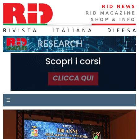
RID NEWS
RID MAGAZINE
SHOP & INFO
R
IVISTA
I
TALIANA
D
IFES
A
☰