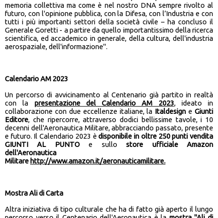
memoria collettiva ma come è nel nostro DNA sempre rivolto al
futuro, con l'opinione pubblica, con la Difesa, con l’Industria e con
tutti i più importanti settori della società civile – ha concluso il
Generale Goretti - a partire da quello importantissimo della ricerca
scientifica, ed accademico in generale, della cultura, dell'industria
aerospaziale, dell'informazione".
Calendario AM 2023
Un percorso di avvicinamento al Centenario già partito in realtà
con la
presentazione del Calendario AM 2023
, ideato in
collaborazione con due eccellenze italiane, la
Italdesign
e
Giunti
Editore
, che ripercorre, attraverso dodici bellissime tavole, i 10
decenni dell'Aeronautica Militare, abbracciando passato, presente
e futuro. Il Calendario 2023 è
disponibile in oltre 250 punti vendita
GIUNTI AL PUNTO
e sullo
store ufficiale Amazon
dell'Aeronautica
Militare
http://www.amazon.it/aeronauticamilitare.
Mostra Ali di Carta
Altra iniziativa di tipo culturale che ha di fatto già aperto il lungo
percorso verso il Centenario dell'Aeronautica è la
mostra "Ali di