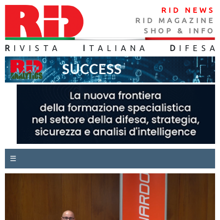
RID NEWS
RID MAGAZINE
SHOP & INFO
R
IVISTA
I
TALIANA
D
IFES
A
☰