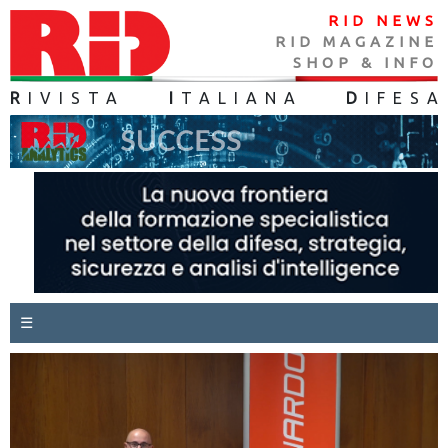
RID NEWS
RID MAGAZINE
SHOP & INFO
R
IVISTA
I
TALIANA
D
IFES
A
☰