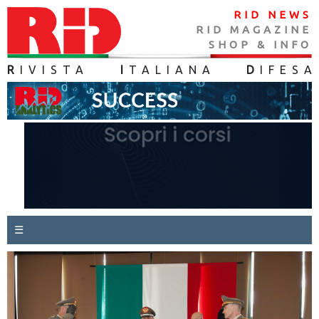
RID NEWS
RID MAGAZINE
SHOP & INFO
R
IVISTA
I
TALIANA
D
IFES
A
☰