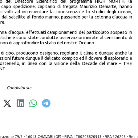
ento del Direttore Scientifico del programma HIGH NORTH, la
l capo spedizione, capitano di fregata Maurizio Demarte, hanno
rini volti ad incrementare la conoscenza e lo studio degli oceani,
 dal satellite al fondo marino, passando per la colonna d’acqua in
re.
olonna d’acqua, effettuati campionamenti del particolato sospeso in
astiche e sono state condotte osservazioni mirate al censimento di
ranno di approfondire lo stato del nostro Oceano.
 di cibo, producono ossigeno, regolano il clima e dunque anche la
razioni future dunque il delicato compito ed il dovere di esplorarlo e
sostenerlo, in linea con la visione della Decade del mare – THE
NT.
Condividi su:
 liberazione 79/3 - 16043 CHIAVARI (GE) - P.IVA: IT00208820993 - REA 326208 - Reg