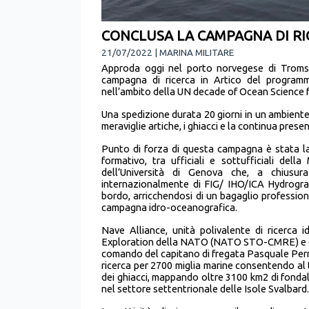
CONCLUSA LA CAMPAGNA DI RI
21/07/2022 | MARINA MILITARE
Approda oggi nel porto norvegese di Troms
campagna di ricerca in Artico del program
nell’ambito della UN decade of Ocean Science
Una spedizione durata 20 giorni in un ambiente 
meraviglie artiche, i ghiacci e la continua prese
Punto di forza di questa campagna è stata la p
formativo, tra ufficiali e sottufficiali dell
dell’Università di Genova che, a chiusur
internazionalmente di FIG/ IHO/ICA Hydrograp
bordo, arricchendosi di un bagaglio professio
campagna idro-oceanografica.
Nave Alliance, unità polivalente di ricerca 
Exploration della NATO (NATO STO-CMRE) e con 
comando del capitano di fregata Pasquale Perrina
ricerca per 2700 miglia marine consentendo al te
dei ghiacci, mappando oltre 3100 km2 di fonda
nel settore settentrionale delle Isole Svalbard.