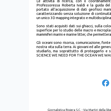
Le attività di ricerca, con il coordinam
Professoressa Roberta Ivaldi e la guida de
portato all’acquisizione di dati geofisici ma
caratterizzando senza soluzione di continuità
un unico 3D mapping integrato e multidisciplina
Sono stati acquisiti dati sui ghiacci, sulla c
superficie per lo studio delle macro e micropl
mammiferi marini e marine litter, che permette
Gli oceani sono risorsa, comunicazione, fonte
nostra vita sulla terra. Ai giovani ed alle gene
studiarlo, ma soprattutto di proteggerlo e 
SCIENCE WE NEED FOR THE OCEAN WE WA
Giornalistica Riviera S.C. - Via Martiri della