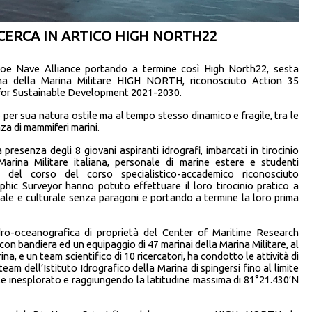
CERCA IN ARTICO HIGH NORTH22
oe Nave Alliance portando a termine così High North22, sesta
ma della Marina Militare HIGH NORTH, riconosciuto Action 35
 for Sustainable Development 2021-2030.
per sua natura ostile ma al tempo stesso dinamico e fragile, tra le
nza di mammiferi marini.
resenza degli 8 giovani aspiranti idrografi, imbarcati in tirocinio
a Marina Militare italiana, personale di marine estere e studenti
a del corso del corso specialistico-accademico riconosciuto
hic Surveyor hanno potuto effettuare il loro tirocinio pratico a
nale e culturale senza paragoni e portando a termine la loro prima
idro-oceanografica di proprietà del Center of Maritime Research
bandiera ed un equipaggio di 47 marinai della Marina Militare, al
, e un team scientifico di 10 ricercatori, ha condotto le attività di
am dell’Istituto Idrografico della Marina di spingersi fino al limite
le inesplorato e raggiungendo la latitudine massima di 81°21.430’N