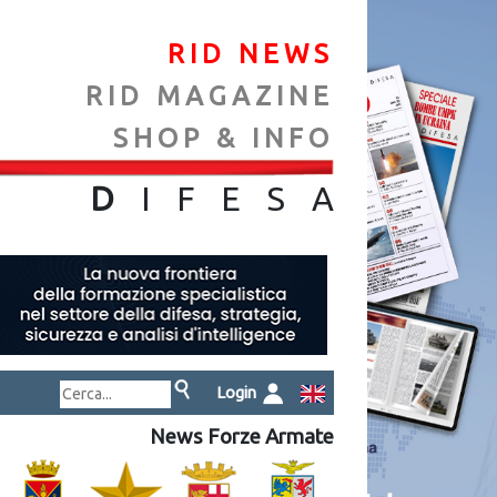
RID NEWS
RID MAGAZINE
SHOP & INFO
NA
D
IFES
A
Login
News Forze Armate