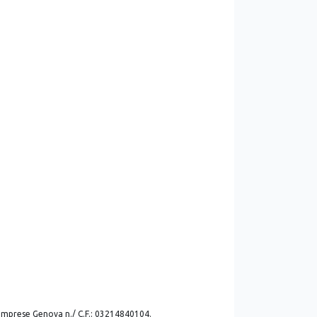
. imprese Genova n./ C.F.: 03214840104.