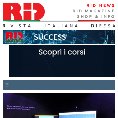
RID NEWS
RID MAGAZINE
SHOP & INFO
R
IVISTA
I
TALIANA
D
IFES
A
☰