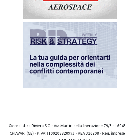
Giornalistica Riviera S.C. - Via Martiri della liberazione 79/3 - 16043
CHIAVARI (GE) - P.IVA: IT00208820993 - REA 326208 - Reg. imprese