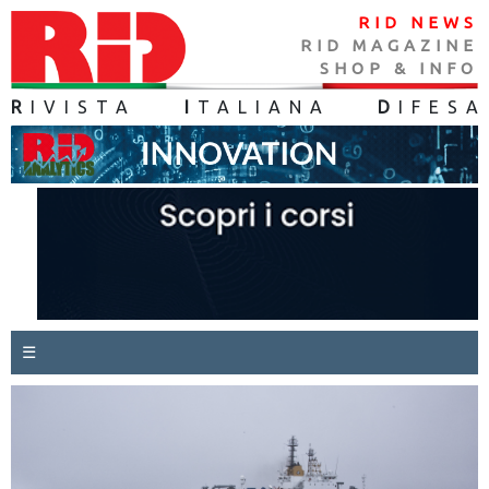
RID NEWS
RID MAGAZINE
SHOP & INFO
R
IVISTA
I
TALIANA
D
IFES
A
☰