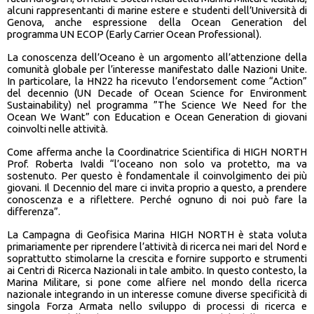
alcuni rappresentanti di marine estere e studenti dell’Università di
Genova, anche espressione della Ocean Generation del
programma UN ECOP (Early Carrier Ocean Professional).
La conoscenza dell’Oceano è un argomento all’attenzione della
comunità globale per l’interesse manifestato dalle Nazioni Unite.
In particolare, la HN22 ha ricevuto l’endorsement come “Action”
del decennio (UN Decade of Ocean Science for Environment
Sustainability) nel programma ”The Science We Need for the
Ocean We Want” con Education e Ocean Generation di giovani
coinvolti nelle attività.
Come afferma anche la Coordinatrice Scientifica di HIGH NORTH
Prof. Roberta Ivaldi “l’oceano non solo va protetto, ma va
sostenuto. Per questo è fondamentale il coinvolgimento dei più
giovani. Il Decennio del mare ci invita proprio a questo, a prendere
conoscenza e a riflettere. Perché ognuno di noi può fare la
differenza”.
La Campagna di Geofisica Marina HIGH NORTH è stata voluta
primariamente per riprendere l’attività di ricerca nei mari del Nord e
soprattutto stimolarne la crescita e fornire supporto e strumenti
ai Centri di Ricerca Nazionali in tale ambito. In questo contesto, la
Marina Militare, si pone come alfiere nel mondo della ricerca
nazionale integrando in un interesse comune diverse specificità di
singola Forza Armata nello sviluppo di processi di ricerca e