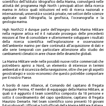
scientifico dell'Istituto Idrografico della Marina, coinvolgerà nelle
attività del programma High North i principali attori della ricerca
marina in Artico quali istituzioni ed enti di ricerca nazionali e
internazionali, università e società private, nei settori delle scienze
applicate quali l’idrografia, la geofisica, l’oceanografia e la
geologia marina.
High North22 è dunque parte dell'impegno della Marina Militare
nella regione artica ed è il naturale prosieguo delle precedenti
missioni al fine di consolidare e ulteriormente sviluppare i risultati
della ricerca scientifica nell’esplorazione e osservazione
dell’ambiente marino per dare continuità all’acquisizione di dati e
alle serie temporali con particolare attenzione allo studio dei
cambiamenti climatici in aree chiave delle dinamiche globali.
La Marina Militare vede nelle possibili nuove rotte commerciali che
potrebbero aprirsi a Nord, un elemento di interesse in termini
ambientali e di sicurezza della navigazione, oltre che per gli aspetti
geostrategici e socio-economici che questo potrebbe comportare
per il nostro Paese.
A bordo di nave Alliance, al Comando del capitano di fregata
Pasquale Perrina, 47 membri di equipaggio della Marina Militare, ai
quali si è aggiunto il team scientifico composto da 18 persone e
sotto il coordinamento del capo spedizione, capitano di fregata
Maurizio Demarte. Nel team scientifico sono presenti 10 giovani
futuri idrografi, Ufficiali e Sottufficiali della Marina Militare Italiana,