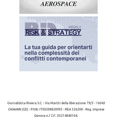
Giornalistica Riviera S.C. - Via Martiri della liberazione 79/3 - 16043
CHIAVARI (GE) - P.IVA: IT00208820993 - REA 326208 - Reg. imprese
Genova n./ C.F.: 03214840104.