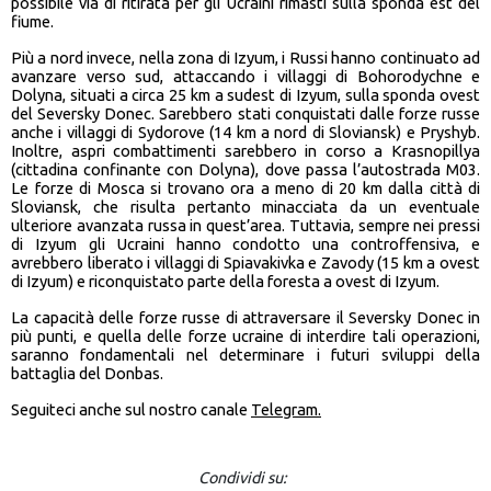
possibile via di ritirata per gli Ucraini rimasti sulla sponda est del
fiume.
Più a nord invece, nella zona di Izyum, i Russi hanno continuato ad
avanzare verso sud, attaccando i villaggi di Bohorodychne e
Dolyna, situati a circa 25 km a sudest di Izyum, sulla sponda ovest
del Seversky Donec. Sarebbero stati conquistati dalle forze russe
anche i villaggi di Sydorove (14 km a nord di Sloviansk) e Pryshyb.
Inoltre, aspri combattimenti sarebbero in corso a Krasnopillya
(cittadina confinante con Dolyna), dove passa l’autostrada M03.
Le forze di Mosca si trovano ora a meno di 20 km dalla città di
Sloviansk, che risulta pertanto minacciata da un eventuale
ulteriore avanzata russa in quest’area. Tuttavia, sempre nei pressi
di Izyum gli Ucraini hanno condotto una controffensiva, e
avrebbero liberato i villaggi di Spiavakivka e Zavody (15 km a ovest
di Izyum) e riconquistato parte della foresta a ovest di Izyum.
La capacità delle forze russe di attraversare il Seversky Donec in
più punti, e quella delle forze ucraine di interdire tali operazioni,
saranno fondamentali nel determinare i futuri sviluppi della
battaglia del Donbas.
Seguiteci anche sul nostro canale
Telegram.
Condividi su: