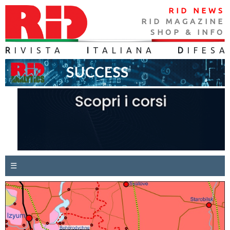
RID NEWS
RID MAGAZINE
SHOP & INFO
R
IVISTA
I
TALIANA
D
IFES
A
☰