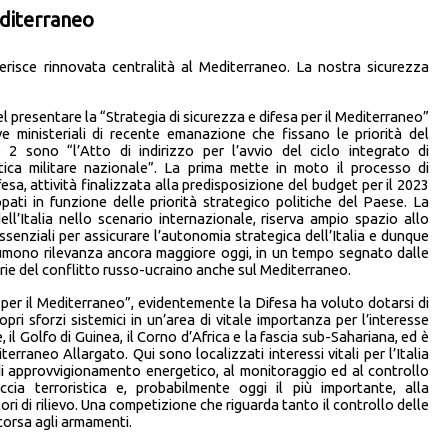
editerraneo
ferisce rinnovata centralità al Mediterraneo. La nostra sicurezza
el presentare la “Strategia di sicurezza e difesa per il Mediterraneo”
ve ministeriali di recente emanazione che fissano le priorità del
 2 sono “l’Atto di indirizzo per l’avvio del ciclo integrato di
tica militare nazionale”. La prima mette in moto il processo di
fesa, attività finalizzata alla predisposizione del budget per il 2023
pati in funzione delle priorità strategico politiche del Paese. La
ll’Italia nello scenario internazionale, riserva ampio spazio allo
essenziali per assicurare l’autonomia strategica dell’Italia e dunque
ssumono rilevanza ancora maggiore oggi, in un tempo segnato dalle
rie del conflitto russo-ucraino anche sul Mediterraneo.
 per il Mediterraneo”, evidentemente la Difesa ha voluto dotarsi di
pri sforzi sistemici in un’area di vitale importanza per l’interesse
 il Golfo di Guinea, il Corno d’Africa e la fascia sub-Sahariana, ed è
erraneo Allargato. Qui sono localizzati interessi vitali per l’Italia
i di approvvigionamento energetico, al monitoraggio ed al controllo
ccia terroristica e, probabilmente oggi il più importante, alla
ri di rilievo. Una competizione che riguarda tanto il controllo delle
corsa agli armamenti.