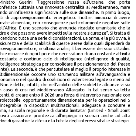
istro Guerini “l'aggressione russa all’Ucraina, che porta
onferisce tuttavia una rinnovata centralità al Mediterraneo, mare
o un’influenza significativa sulle sue dinamiche. In primo luogo,
onti di approvvigionamento energetico. Inoltre, minaccia di avere
errate alimentari, con conseguenze particolarmente negative sulle
all’Africa. È uno scenario che annuncia ricadute umanitarie che la
re e che possono avere impatti sulla nostra sicurezza”. Si tratta di
cendono tutta una serie di considerazioni. La prima, e la più ovvia, è
 sicurezza e della stabilità di queste aeree dalle quali dipenderà da
ovvigionamento e, in ultima analisi, il benessere dei suoi cittadini.
chi e minacce di ogni tipo e che necessitano di una costante attività
stante e continuo ciclo di intelligence (intelligence di qualità,
ntelligence strategica per consolidare il posizionamento del Paese
e). La seconda, è che per tutelare al meglio il proprio interesse in
idimensionale occorre uno strumento militare all’avanguardia e
utonomia o nel quadro di coalizioni di volenterosi legate o meno ad
n è detto, infatti, che nell’ambito delle suddette alleanze vi sia
 caso di crisi nel Mediterraneo Allargato. In tal senso va letta
ecenti, di creare entro il 2026 una forza di intervento nazionale con
proiettabile, opportunamente dimensionata per le operazioni nei 5
tegrabile in dispositivi multinazionali, adeguata a condurre e
, su scala regionale e di durata limitata” (Limited - Small Joint
ovrà assicurare prontezza all’impiego in scenari anche ad alta
ine di garantire la difesa e la tutela degli interessi vitali e strategici.