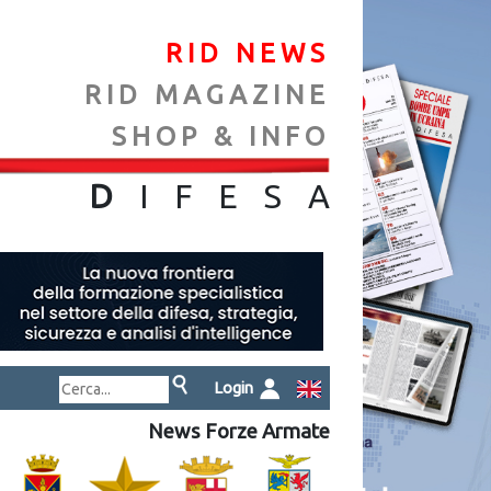
RID NEWS
RID MAGAZINE
SHOP & INFO
NA
D
IFES
A
Login
News Forze Armate