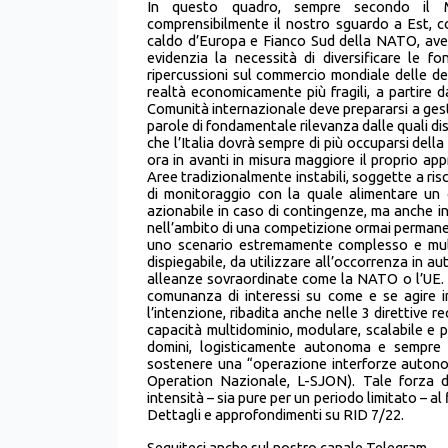
In questo quadro, sempre secondo il Min
comprensibilmente il nostro sguardo a Est, c
caldo d’Europa e Fianco Sud della NATO, avend
evidenzia la necessità di diversificare le f
ripercussioni sul commercio mondiale delle d
realtà economicamente più fragili, a partire d
Comunità internazionale deve prepararsi a gesti
parole di fondamentale rilevanza dalle quali dis
che l’Italia dovrà sempre di più occuparsi della
ora in avanti in misura maggiore il proprio appr
Aree tradizionalmente instabili, soggette a ris
di monitoraggio con la quale alimentare un co
azionabile in caso di contingenze, ma anche i
nell’ambito di una competizione ormai permanent
uno scenario estremamente complesso e mult
dispiegabile, da utilizzare all’occorrenza in a
alleanze sovraordinate come la NATO o l’UE. No
comunanza di interessi su come e se agire in
l’intenzione, ribadita anche nelle 3 direttive r
capacità multidominio, modulare, scalabile e 
domini, logisticamente autonoma e sempre in
sostenere una “operazione interforze autonoma
Operation Nazionale, L-SJON). Tale forza d
intensità – sia pure per un periodo limitato – al f
Dettagli e approfondimenti su RID 7/22.
Seguiteci anche sul nostro canale
Telegram.