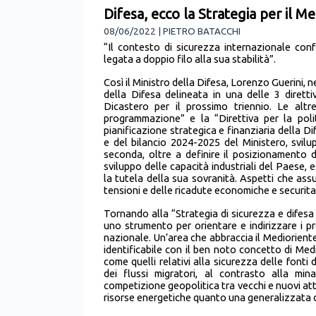
Difesa, ecco la Strategia per il M
08/06/2022 | PIETRO BATACCHI
“Il contesto di sicurezza internazionale con
legata a doppio filo alla sua stabilità”.
Così il Ministro della Difesa, Lorenzo Guerini, n
della Difesa delineata in una delle 3 diretti
Dicastero per il prossimo triennio. Le altre
programmazione” e la “Direttiva per la poli
pianificazione strategica e finanziaria della Di
e del bilancio 2024-2025 del Ministero, svilup
seconda, oltre a definire il posizionamento de
sviluppo delle capacità industriali del Paese, 
la tutela della sua sovranità. Aspetti che a
tensioni e delle ricadute economiche e securita
Tornando alla “Strategia di sicurezza e difesa
uno strumento per orientare e indirizzare i pro
nazionale. Un’area che abbraccia il Medioriente,
identificabile con il ben noto concetto di Medit
come quelli relativi alla sicurezza delle font
dei flussi migratori, al contrasto alla mina
competizione geopolitica tra vecchi e nuovi atto
risorse energetiche quanto una generalizzata 