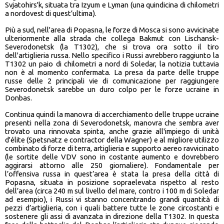
Svjatohirs'k, situata tra Izyum e Lyman (una quindicina di chilometri
a nordovest di quest’ultima).
Più a sud, nell'area di Popasna, le forze di Mosca si sono avvicinate
ulteriormente alla strada che collega Bakmut con Lischansk-
Severodonetsk (la T1302), che si trova ora sotto il tiro
dell'artiglieria russa. Nello specifico i Russi avrebbero raggiunto la
T1302 un paio di chilometri a nord di Soledar, la notizia tuttavia
non è al momento confermata. La presa da parte delle truppe
russe delle 2 principali vie di comunicazione per raggiungere
Severodonetsk sarebbe un duro colpo per le forze ucraine in
Donbas.
Continua quindi la manovra di accerchiamento delle truppe ucraine
presenti nella zona di Severodonetsk, manovra che sembra aver
trovato una rinnovata spinta, anche grazie all'impiego di unità
d'élite (Spetsnatz e contractor della Wagner) e al migliore utilizzo
combinato di forze di terra, artiglieria e supporto aereo ravvicinato
(le sortite delle VDV sono in costante aumento e dovrebbero
aggirarsi attorno alle 250 giornaliere). Fondamentale per
l’offensiva russa in quest’area è stata la presa della città di
Popasna, situata in posizione sopraelevata rispetto al resto
dell’area (circa 240 m sul livello del mare, contro i 100 m di Soledar
ad esempio), i Russi vi stanno concentrando grandi quantità di
pezzi d’artiglieria, con i quali battere tutte le zone circostanti e
sostenere gli assi di avanzata in direzione della T1302. In questa