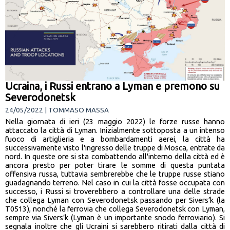
Ucraina, i Russi entrano a Lyman e premono su
Severodonetsk
24/05/2022 | TOMMASO MASSA
Nella giornata di ieri (23 maggio 2022) le forze russe hanno
attaccato la città di Lyman. Inizialmente sottoposta a un intenso
fuoco di artiglieria e a bombardamenti aerei, la città ha
successivamente visto l'ingresso delle truppe di Mosca, entrate da
nord. In queste ore si sta combattendo all'interno della città ed è
ancora presto per poter tirare le somme di questa puntata
offensiva russa, tuttavia sembrerebbe che le truppe russe stiano
guadagnando terreno. Nel caso in cui la città fosse occupata con
successo, i Russi si troverebbero a controllare una delle strade
che collega Lyman con Severodonetsk passando per Sivers’k (la
T0513), nonché la ferrovia che collega Severodonetsk con Lyman,
sempre via Sivers’k (Lyman è un importante snodo ferroviario). Si
segnala inoltre che gli Ucraini si sarebbero ritirati dalla città di