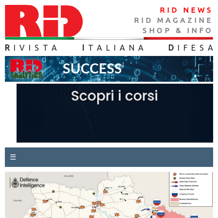
RID NEWS
RID MAGAZINE
SHOP & INFO
R
IVISTA
I
TALIANA
D
IFES
A
☰