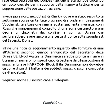
fase della battaglia del Donbas l’artiglieria sta dunque giocando
un ruolo cruciale per il supporto della manovra tattica e per la
soppressione delle postazioni ucraine.
Invece più a nord, nell'oblast di Kharkiv, dove era stato respinto la
settimana scorsa un tentativo ucraino di sfondare in direzione di
Vovchansk, la situazione rimane sostanzialmente invariata, con i
Russi che mantengono il controllo di una zona cuscinetto a una
decina di chilometri dal confine, e con gli Ucraini che
sembrerebbero avere ancora una testa di ponte sulla sponda est
del Seversky Donec.
Infine una nota di aggiornamento riguardo alle forniture di armi
all’Ucraina: secondo quanto annunciato dal Segretario della
Difesa US, Llyod Austin, la Danimarca sarebbe pronta a inviare in
Ucraina un numero non specificato di batterie da difesa costiera di
missili antinave HARPOON Block II (la Danimarca non dovrebbe
disporre di più di 2 batterie dei suddetti missili, ciascuna composta
da 4 lanciatori).
Seguiteci anche sul nostro canale
Telegram.
Condividi su: