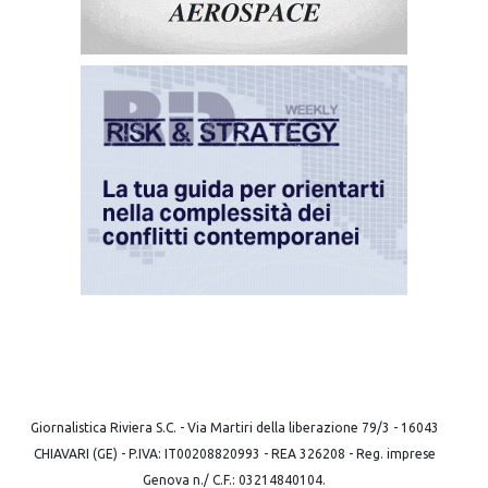
Giornalistica Riviera S.C. - Via Martiri della liberazione 79/3 - 16043
CHIAVARI (GE) - P.IVA: IT00208820993 - REA 326208 - Reg. imprese
Genova n./ C.F.: 03214840104.