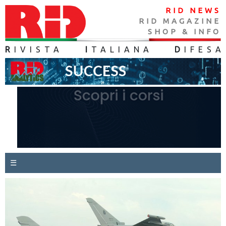
RID NEWS
RID MAGAZINE
SHOP & INFO
R
IVISTA
I
TALIANA
D
IFES
A
☰