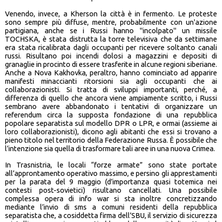
Venendo, invece, a Kherson la città è in fermento. Le proteste
sono sempre più diffuse, mentre, probabilmente con un'azione
partigiana, anche se i Russi hanno "incolpato" un missile
TOCHSKA, è stata distrutta la torre televisiva che da settimane
era stata ricalibrata dagli occupanti per ricevere soltanto canali
russi. Risultano poi incendi dolosi a magazzini e depositi di
granaglie in procinto di essere trasferite in alcune regioni siberiane.
Anche a Nova Kakhovka, peraltro, hanno cominciato ad apparire
manifesti minaccianti ritorsioni sia agli occupanti che ai
collaborazionisti. Si tratta di sviluppi importanti, perché, a
differenza di quello che ancora viene ampiamente scritto, i Russi
sembrano avere abbandonato i tentativi di organizzare un
referendum circa la supposta fondazione di una repubblica
popolare separatista sul modello DPR o LPR, e ormai (assieme ai
loro collaborazionisti), dicono agli abitanti che essi si trovano a
pieno titolo nel territorio della Federazione Russa. È possibile che
l’intenzione sia quella di trasformare tali aree in una nuova Crimea.
In Trasnistria, le locali “forze armate” sono state portate
all’approntamento operativo massimo, e persino gli apprestamenti
per la parata del 9 maggio (d’importanza quasi totemica nei
contesti post-sovietici) risultano cancellati. Una possibile
complessa opera di info war si sta inoltre concretizzando
mediante l’invio di sms a comuni residenti della repubblica
separatista che, a cosiddetta firma dell’SBU, il servizio di sicurezza