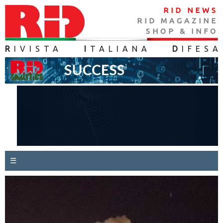
RID NEWS
RID MAGAZINE
SHOP & INFO
R
IVISTA
I
TALIANA
D
IFES
A
☰