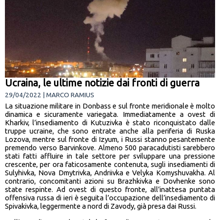
Ucraina, le ultime notizie dai fronti di guerra
29/04/2022 | MARCO RAMIUS
La situazione militare in Donbass e sul fronte meridionale è molto
dinamica e sicuramente variegata. Immediatamente a ovest di
Kharkiv, l’insediamento di Kutuzivka è stato riconquistato dalle
truppe ucraine, che sono entrate anche alla periferia di Ruska
Lozova, mentre sul fronte di Izyum, i Russi stanno pesantemente
premendo verso Barvinkove. Almeno 500 paracadutisti sarebbero
stati fatti affluire in tale settore per sviluppare una pressione
crescente, per ora faticosamente contenuta, sugli insediamenti di
Sulyhivka, Nova Dmytrivka, Andriivka e Velyka Komyshuvakha. Al
contrario, concomitanti azioni su Brazhkivka e Dovhenke sono
state respinte. Ad ovest di questo fronte, all’inattesa puntata
offensiva russa di ieri è seguita l’occupazione dell’insediamento di
Spivakivka, leggermente a nord di Zavody, già presa dai Russi.