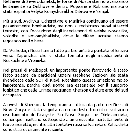
Nell’area di Severodonetsk, le forze di Mosca stanno avanzando
lentamente su Orikhove e dentro Popasna e Rubizne, ma sono
stati respinti a Velyka Komyshuvakha, Dibrovne e Yampil.
Più a sud, Avdiivka, Ocheretyne e Mariinka continuano ad essere
pesantemente bombardate, ma non si registrano nuovi attacchi
terrestri, con l’eccezione degli insediamenti di Velyka Novosilka,
Solodke e Novomykhailivka, dove le difese ucraine stanno
reggendo molto bene.
Da Vulhedar, i Russi hanno fatto partire un’altra puntata offensiva
verso Zaporizha, che è stata fermata negli insediamenti di
Neskuchne e Vremivka.
Nei pressi di Melitopol, un importante ponte ferroviario è stato
fatto saltare da partigiani ucraini (sebbene l'azioen sia stata
rivendicata dalle SOF di Kiev). Riteniamo questa un’azione molto
importante, perché quel ponte era essenziale per il supporto
logistico che dalla Crimea raggiunge Kherson ed altre aree del sud
occupato.
A ovest di Kherson, la temporanea cattura da parte dei Russi di
Novo Zorya è stata seguita da un modesto loro ritiro sul vicino
insediamento di Tavriyske. Sia Novo Zorya che Oleksandrivka,
comunque, risultano sottoposte a un crescente martellamento di
fuoco indiretto, mentre altri tentativi russi su Ivanivka e Zahradivka
sono stati decisamente respinti.