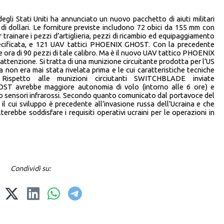
degli Stati Uniti ha annunciato un nuovo pacchetto di aiuti militari
i di dollari. Le forniture previste includono 72 obici da 155 mm con
r trainare i pezzi d’artiglieria, pezzi di ricambio ed equipaggiamento
pecificata, e 121 UAV tattici PHOENIX GHOST. Con la precedente
ne ora di 90 pezzi di tale calibro. Ma è il nuovo UAV tattico PHOENIX
ttenzione. Si tratta di una munizione circuitante prodotta per l’US
 non era mai stata rivelata prima e le cui caratteristiche tecniche
Rispetto alle munizioni circiutanti SWITCHBLADE inviate
ST avrebbe maggiore autonomia di volo (intorno alle 6 ore) e
do sensori infrarossi. Secondo quanto comunicato dal portavoce del
l cui sviluppo è precedente all’invasione russa dell’Ucraina e che
terebbe soddisfare i requisiti operativi ucraini per le operazioni in
Condividi su: