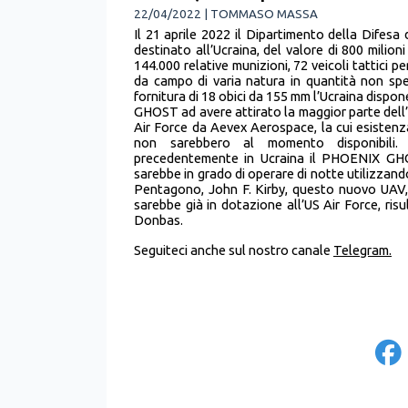
22/04/2022 | TOMMASO MASSA
Il 21 aprile 2022 il Dipartimento della Difesa 
destinato all’Ucraina, del valore di 800 milion
144.000 relative munizioni, 72 veicoli tattici pe
da campo di varia natura in quantità non s
fornitura di 18 obici da 155 mm l’Ucraina dispo
GHOST ad avere attirato la maggior parte dell’a
Air Force da Aevex Aerospace, la cui esistenza
non sarebbero al momento disponibili. 
precedentemente in Ucraina il PHOENIX GHO
sarebbe in grado di operare di notte utilizzan
Pentagono, John F. Kirby, questo nuovo UAV, i
sarebbe già in dotazione all’US Air Force, risul
Donbas.
Seguiteci anche sul nostro canale
Telegram.