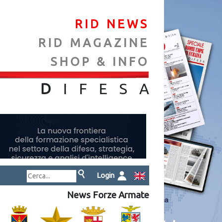
RID NEWS
RID MAGAZINE
SHOP & INFO
NA
D
IFES
A
Login
News Forze Armate