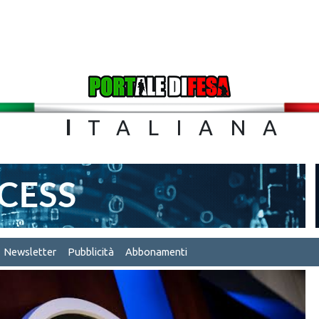
TA
I
TALIA
Newsletter
Pubblicità
Abbonamenti