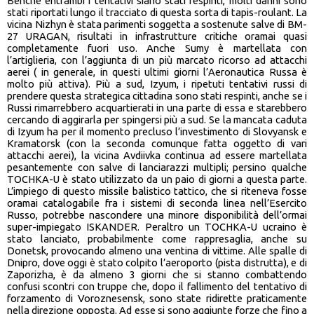
Benchè entrambi i tentativi siano stati respinti, molti danni sono
stati riportati lungo il tracciato di questa sorta di tapis-roulant. La
vicina Nizhyn è stata parimenti soggetta a sostenute salve di BM-
27 URAGAN, risultati in infrastrutture critiche oramai quasi
completamente fuori uso. Anche Sumy è martellata con
l’artiglieria, con l’aggiunta di un più marcato ricorso ad attacchi
aerei ( in generale, in questi ultimi giorni l’Aeronautica Russa è
molto più attiva). Più a sud, Izyum, i ripetuti tentativi russi di
prendere questa strategica cittadina sono stati respinti, anche se i
Russi rimarrebbero acquartierati in una parte di essa e starebbero
cercando di aggirarla per spingersi più a sud. Se la mancata caduta
di Izyum ha per il momento precluso l’investimento di Slovyansk e
Kramatorsk (con la seconda comunque fatta oggetto di vari
attacchi aerei), la vicina Avdiivka continua ad essere martellata
pesantemente con salve di lanciarazzi multipli; persino qualche
TOCHKA-U è stato utilizzato da un paio di giorni a questa parte.
L’impiego di questo missile balistico tattico, che si riteneva fosse
oramai catalogabile fra i sistemi di seconda linea nell’Esercito
Russo, potrebbe nascondere una minore disponibilità dell’ormai
super-impiegato ISKANDER. Peraltro un TOCHKA-U ucraino è
stato lanciato, probabilmente come rappresaglia, anche su
Donetsk, provocando almeno una ventina di vittime. Alle spalle di
Dnipro, dove oggi è stato colpito l’aeroporto (pista distrutta), e di
Zaporizha, è da almeno 3 giorni che si stanno combattendo
confusi scontri con truppe che, dopo il fallimento del tentativo di
forzamento di Voroznesensk, sono state ridirette praticamente
nella direzione opposta. Ad esse si sono aggiunte forze che fino a