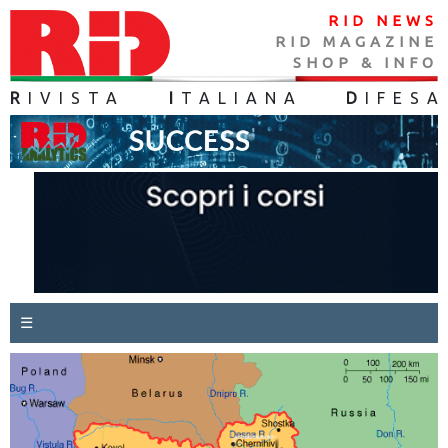
RID NEWS
RID MAGAZINE
SHOP & INFO
R
IVISTA
I
TALIANA
D
IFES
A
☰