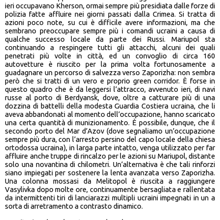
ieri occupavano Kherson, ormai sempre più presidiata dalle forze di
polizia fatte affluire nei giorni passati dalla Crimea. Si tratta di
azioni poco note, su cui è difficile avere informazioni, ma che
sembrano preoccupare sempre più i comandi ucraini a causa di
qualche successo locale da parte dei Russi. Mariupol sta
continuando a respingere tutti gli attacchi, alcuni dei quali
penetrati più volte in città, ed un convoglio di circa 160
autovetture è riuscito per la prima volta fortunosamente a
guadagnare un percorso di salvezza verso Zaporizha: non sembra
però che si tratti di un vero e proprio green corridor. È forse in
questo quadro che è da leggersi l’attracco, avvenuto ieri, di navi
russe al porto di Berdyansk, dove, oltre a catturare più di una
dozzina di battelli della modesta Guardia Costiera ucraina, che li
aveva abbandonati al momento dell’occupazione, hanno scaricato
una certa quantità di munizionamento. È possibile, dunque, che il
secondo porto del Mar d’Azov (dove segnaliamo un’occupazione
sempre più dura, con l’arresto persino del capo locale della chiesa
ortodossa ucraina), in larga parte intatto, venga utilizzato per far
affluire anche truppe di rincalzo per le azioni su Mariupol, distante
solo una novantina di chilometri. Un’alternativa è che tali rinforzi
siano impiegati per sostenere la lenta avanzata verso Zaporizha.
Una colonna mossasi da Melitopol è riuscita a raggiungere
Vasylivka dopo molte ore, continuamente bersagliata e rallentata
da intermittenti tiri di lanciarazzi multipli ucraini impegnati in un a
sorta di arretramento a contrasto dinamico.