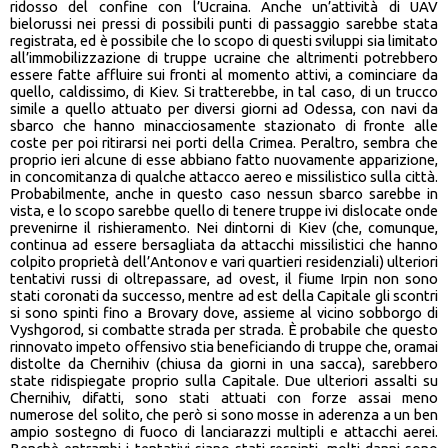
ridosso del confine con l’Ucraina. Anche un’attività di UAV
bielorussi nei pressi di possibili punti di passaggio sarebbe stata
registrata, ed è possibile che lo scopo di questi sviluppi sia limitato
all’immobilizzazione di truppe ucraine che altrimenti potrebbero
essere fatte affluire sui fronti al momento attivi, a cominciare da
quello, caldissimo, di Kiev. Si tratterebbe, in tal caso, di un trucco
simile a quello attuato per diversi giorni ad Odessa, con navi da
sbarco che hanno minacciosamente stazionato di fronte alle
coste per poi ritirarsi nei porti della Crimea. Peraltro, sembra che
proprio ieri alcune di esse abbiano fatto nuovamente apparizione,
in concomitanza di qualche attacco aereo e missilistico sulla città.
Probabilmente, anche in questo caso nessun sbarco sarebbe in
vista, e lo scopo sarebbe quello di tenere truppe ivi dislocate onde
prevenirne il rishieramento. Nei dintorni di Kiev (che, comunque,
continua ad essere bersagliata da attacchi missilistici che hanno
colpito proprietà dell’Antonov e vari quartieri residenziali) ulteriori
tentativi russi di oltrepassare, ad ovest, il fiume Irpin non sono
stati coronati da successo, mentre ad est della Capitale gli scontri
si sono spinti fino a Brovary dove, assieme al vicino sobborgo di
Vyshgorod, si combatte strada per strada. È probabile che questo
rinnovato impeto offensivo stia beneficiando di truppe che, oramai
distolte da Chernihiv (chiusa da giorni in una sacca), sarebbero
state ridispiegate proprio sulla Capitale. Due ulteriori assalti su
Chernihiv, difatti, sono stati attuati con forze assai meno
numerose del solito, che però si sono mosse in aderenza a un ben
ampio sostegno di fuoco di lanciarazzi multipli e attacchi aerei.