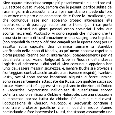
Kiev appare minacciata sempre più pesantemente sul settore est.
Sul settore ovest, invece, sembra che le pesanti perdite subite dai
russi in giorni di combattimenti a Irpin non stiano impedendo loro
un veloce recupero e ripianamento delle forze ivi localizzate, ma
che comunque esse non appaiano troppo interessate alla
ricostruzione di passaggi sull’omonimo fiume (per i cui ponti,
adesso distrutti, nei giorni passati erano cominciati i primi duri
scontri nell’area). Piuttosto, vi sono segnali che indicano che la
zona sia in corso di trasformazione in una staging area logistica
(con ospedali da campo, officine campali per la riparazione) per un
assalto sulla capitale. Una dinamica similare si starebbe
verificando nella zona di Kharkiv, un po’ meno contesa rispetto ai
giorni passati (tranne per gli interminabili bombardamenti) per via
dell’allestimento, vicino Belgorod (cioè in Russia), della stessa
logistica di aderenza. I dintorni di Kiev comunque appaiono ben
lungi dall’essere messi in sicurezza, e, mentre Bucha si è trovata a
fronteggiare contrattacchi locali ucraini (sempre respinti), Ivankiv e
Fastiv, ove vi sono ancora importanti aliquote di forze ucraine,
sono incessantemente attaccate dai Russi, con qualche successo
locale. Movimenti più aggressivi si registrano in direzione di Dnipro
e Zaporizha. Soprattutto nell’oblast di quest’ultima scontri
violenti si sono verificati a Orikhiv e Huliaipole, con una situazione
al momento ancora tutta da chiarire. Più a sud e sud-ovest,
l’occupazione di Kherson, Melitopol e Berdyansk continua a
incontrare proteste pacifiche che in qualche modo stanno
cominciando a fare innervosire i Russi, che stanno assumendo una