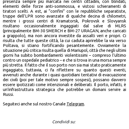
presenza sempre più marcata nei centri cittadini, con blindati,
elementi delle forze anti-sommossa, e vistosi schieramenti di
tiratori scelti. A est, ai “confini” con le repubbliche separatiste,
truppe dell’LPR sono avanzate di qualche decina di chilometri,
mentre i grossi centri di Kramatorsk, Pokrovsk e Slovyansk
risultano occasionalmente ingaggiati dal salve di MLRS
(principalmente BM-30 SMERCH e BM-27 URAGAN, anche caricati
a grappolo), ma non ancora investite da assalti veri e propri. Ci
risulta che tutte queste città, la cui caduta aprirebbe la via verso
Poltava, si stiano fortificando pesantemente. Ovviamente la
situazione più critica risulta quella di Mariupol, città che negli ultimi
giorni ha subito bombardamenti violentissimi – compreso l’ultimo
contro un ospedale pediatrico – e che si trova in una morsa sempre
più stretta. Il fatto che il suo porto non sia mai stato praticamente
ingaggiato, tuttavia, ci fa riflettere su quanto questi eventi,
avvenuti anche durante i quasi quotidiani tentativi di evacuazione
dei civili (poi per tale motivo sempre sospesi), possano davvero
essere ipotizzati come intenzionali e deliberati. Il porto, infatti, è
un'infrastruttura strategica che potrebbe un domani servire ai
Russi.
Seguiteci anche sul nostro Canale
Telegram
.
Condividi su: