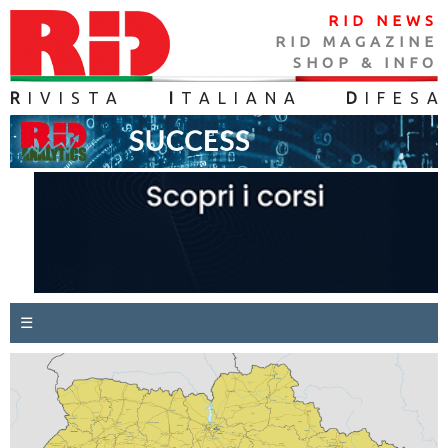
RID NEWS
RID MAGAZINE
SHOP & INFO
R
IVISTA
I
TALIANA
D
IFES
A
☰