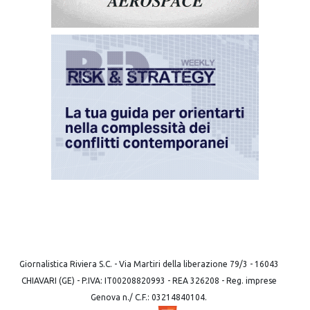
Giornalistica Riviera S.C. - Via Martiri della liberazione 79/3 - 16043
CHIAVARI (GE) - P.IVA: IT00208820993 - REA 326208 - Reg. imprese
Genova n./ C.F.: 03214840104.