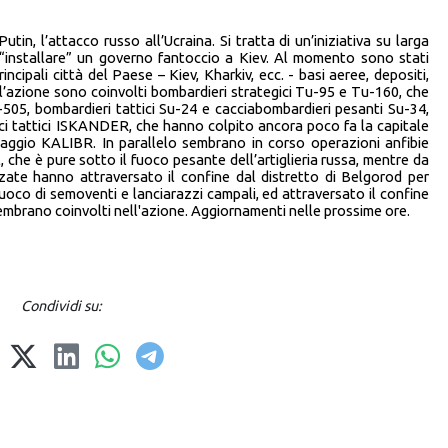
tin, l’attacco russo all’Ucraina. Si tratta di un’iniziativa su larga
e “installare” un governo fantoccio a Kiev. Al momento sono stati
principali città del Paese – Kiev, Kharkiv, ecc. - basi aeree, depositi,
ll’azione sono coinvolti bombardieri strategici Tu-95 e Tu-160, che
505, bombardieri tattici Su-24 e cacciabombardieri pesanti Su-34,
tici tattici ISKANDER, che hanno colpito ancora poco fa la capitale
o raggio KALIBR. In parallelo sembrano in corso operazioni anfibie
, che è pure sotto il fuoco pesante dell’artiglieria russa, mentre da
ate hanno attraversato il confine dal distretto di Belgorod per
fuoco di semoventi e lanciarazzi campali, ed attraversato il confine
 sembrano coinvolti nell'azione. Aggiornamenti nelle prossime ore.
Condividi su: