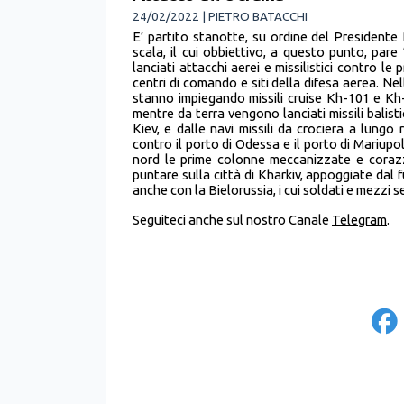
24/02/2022 | PIETRO BATACCHI
E’ partito stanotte, su ordine del Presidente Pu
scala, il cui obbiettivo, a questo punto, par
lanciati attacchi aerei e missilistici contro le 
centri di comando e siti della difesa aerea. Ne
stanno impiegando missili cruise Kh-101 e Kh-
mentre da terra vengono lanciati missili balis
Kiev, e dalle navi missili da crociera a lung
contro il porto di Odessa e il porto di Mariupol
nord le prime colonne meccanizzate e corazz
puntare sulla città di Kharkiv, appoggiate dal 
anche con la Bielorussia, i cui soldati e mezzi
Seguiteci anche sul nostro Canale
Telegram
.